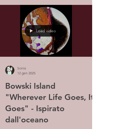
Load video
Sonia
12 gen 2025
Bowski Island
"Wherever Life Goes, It
Goes" - Ispirato
dall'oceano