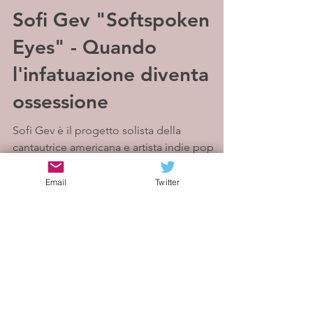
Sonia
14 apr 2023
Sofi Gev "Softspoken
Eyes" - Quando
l'infatuazione diventa
ossessione
Sofi Gev è il progetto solista della
cantautrice americana e artista indie pop
Email
Twitter
Hannah Lovelady. Influenzata da artisti come
Birdy,...