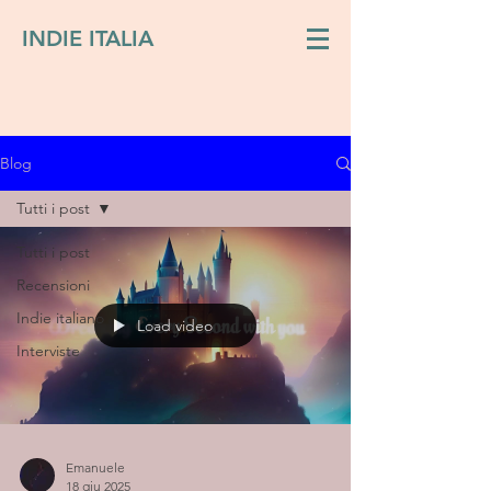
INDIE ITALIA
Blog
Tutti i post
Tutti i post
Recensioni
Indie italiano
Load video
Interviste
Emanuele
18 giu 2025