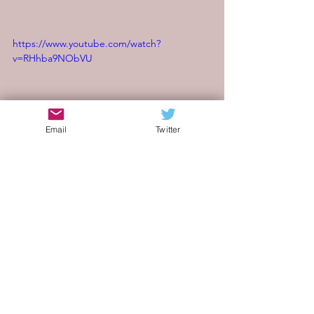
https://www.youtube.com/watch?
v=RHhba9NObVU
Email
Twitter
blog di musica indie
indie italia blog
artisti emergenti
indie internazionale
indie americano
indie rock
indie italia
band emergenti
Alternative rock
indie
blog
alternative
pop rock
rock
mix di generi
chitarra acustica
alternative rock
Qwiet Type
Try Not To Notice
Matt Powell
Elliptical
Taylor Franklyn
musica alternativa
Recensioni