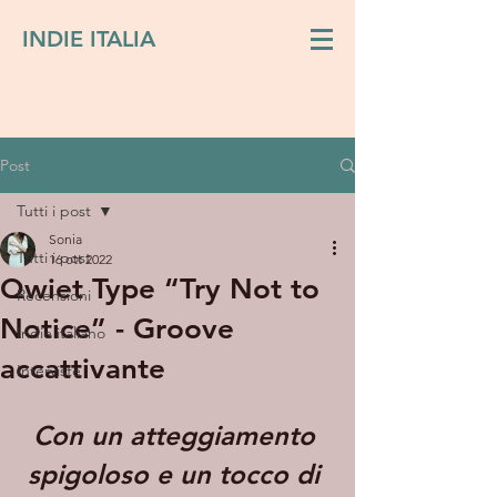
INDIE ITALIA
Post
Tutti i post
Sonia
Tutti i post
16 ott 2022
Qwiet Type “Try Not to
Recensioni
Notice” - Groove
Indie italiano
accattivante
Interviste
Con un atteggiamento 
spigoloso e un tocco di 