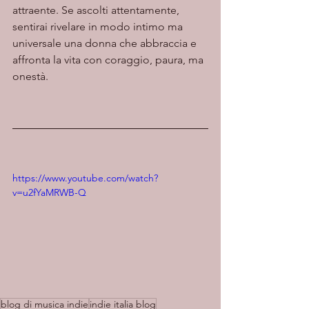
attraente. Se ascolti attentamente, 
sentirai rivelare in modo intimo ma 
universale una donna che abbraccia e 
affronta la vita con coraggio, paura, ma 
onestà.
https://www.youtube.com/watch?
v=u2fYaMRWB-Q
blog di musica indie
indie italia blog