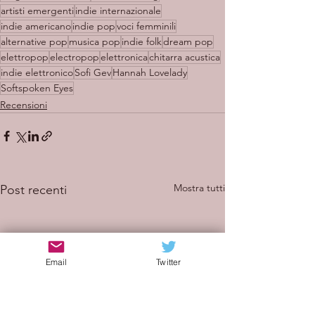
artisti emergenti
indie internazionale
indie americano
indie pop
voci femminili
alternative pop
musica pop
indie folk
dream pop
elettropop
electropop
elettronica
chitarra acustica
indie elettronico
Sofi Gev
Hannah Lovelady
Softspoken Eyes
Recensioni
Mostra tutti
Post recenti
Email
Twitter