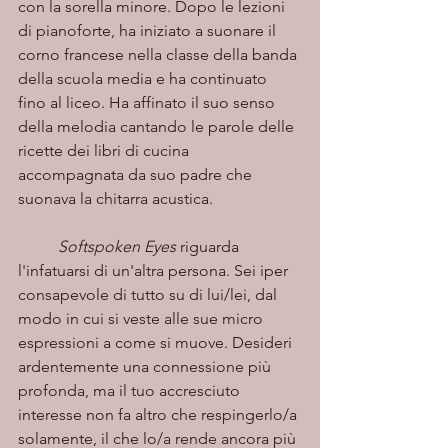
con la sorella minore. Dopo le lezioni 
di pianoforte, ha iniziato a suonare il 
corno francese nella classe della banda 
della scuola media e ha continuato 
fino al liceo. Ha affinato il suo senso 
della melodia cantando le parole delle 
ricette dei libri di cucina 
accompagnata da suo padre che 
suonava la chitarra acustica.
Softspoken Eyes
 riguarda 
l'infatuarsi di un'altra persona. Sei iper 
consapevole di tutto su di lui/lei, dal 
modo in cui si veste alle sue micro 
espressioni a come si muove. Desideri 
ardentemente una connessione più 
profonda, ma il tuo accresciuto 
interesse non fa altro che respingerlo/a 
solamente, il che lo/a rende ancora più 