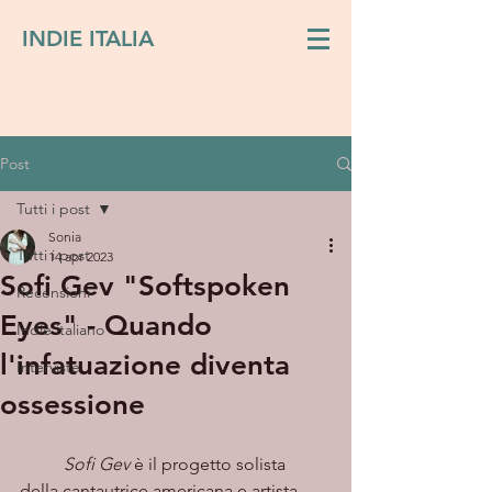
INDIE ITALIA
Post
Tutti i post
Sonia
Tutti i post
14 apr 2023
Sofi Gev "Softspoken
Recensioni
Eyes" - Quando
Indie italiano
l'infatuazione diventa
Interviste
ossessione
Sofi Gev
 è il progetto solista 
della cantautrice americana e artista 