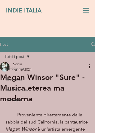
INDIE ITALIA
Post
Tutti i post
Sonia
Tutti i post
16 mar 2024
Megan Winsor "Sure" -
Recensioni
Musica eterea ma
Indie italiano
moderna
Interviste
	Proveniente direttamente dalla 
sabbia del sud California, la cantautrice 
Megan Winsor
 è un'artista emergente 