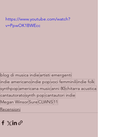
https://www.youtube.com/watch?
v=PpwOK1BWEcc
blog di musica indie
artisti emergenti
indie americano
indie pop
voci femminili
indie folk
synthpop
americana music
anni 80
chitarra acustica
cantautorato
synth pop
cantautori indie
Megan Winsor
Sure
CLWNS
11
Recensioni