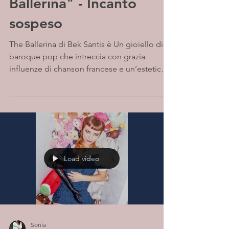
Ballerina" - Incanto
sospeso
The Ballerina di Bek Santis è Un gioiello di
baroque pop che intreccia con grazia
influenze di chanson francese e un’estetica
pop sognante moderna. Archi leggeri e
fluttuanti, tocchi di harpsichord, synth eterei
e riverberi che dilatano lo spazio: in questo
paesaggio sonoro sospeso, la voce
cristallina e delicata di Bek danza tra sussurri
intimi e slanci luminosi. Un invito silenzioso a
ritrovare la propria leggerezza interiore,
Load video
fragile e preziosa.
Sonia