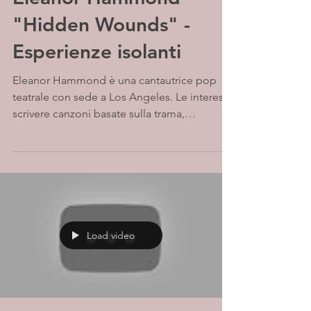
"Hidden Wounds" -
Esperienze isolanti
Eleanor Hammond è una cantautrice pop
teatrale con sede a Los Angeles. Le interessa
scrivere canzoni basate sulla trama,
vulnerabili ma...
Load video