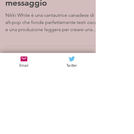
messaggio
Nikki White è una cantautrice canadese di
alt-pop che fonde perfettamente testi oscuri
e una produzione leggera per creare una...
Email
Twitter
Load video
Sonia
21 dic 2022