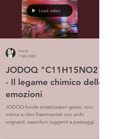
Load video
Sonia
7 feb 2025
JODOQ "C11H15NO2"
- Il legame chimico delle
emozioni
JODOQ fonde sintetizzatori grezzi, voci
intime e ritmi frammentati con archi
sognanti, sassofoni ruggenti e paesaggi
sonori vibranti,...