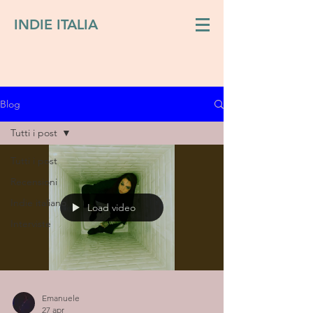
INDIE ITALIA
Blog
Tutti i post
Tutti i post
Recensioni
Indie italiano
Load video
Interviste
Emanuele
27 apr