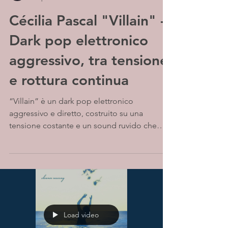
Cécilia Pascal "Villain" -
Dark pop elettronico
aggressivo, tra tensione
e rottura continua
“Villain” è un dark pop elettronico
aggressivo e diretto, costruito su una
tensione costante e un sound ruvido che
non cerca mediazioni. Tra beat incisivi e
synth taglienti, il brano afferma un’identità
forte, sfrontata e senza compromessi.
Load video