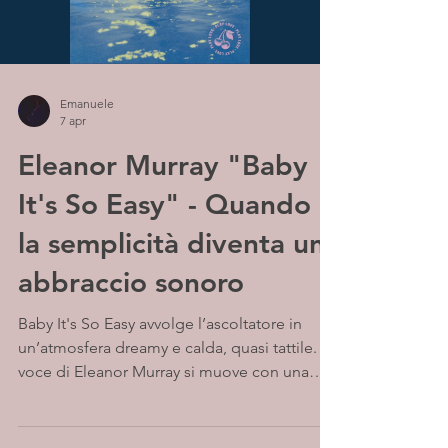
Emanuele
7 apr
Eleanor Murray "Baby
It's So Easy" - Quando
la semplicità diventa un
abbraccio sonoro
Baby It's So Easy avvolge l’ascoltatore in
un’atmosfera dreamy e calda, quasi tattile. La
voce di Eleanor Murray si muove con una
morbidezza sussurrata, capace di passare da
toni intimi a piccoli slanci emotivi con
naturalezza. Le melodie si distendono con