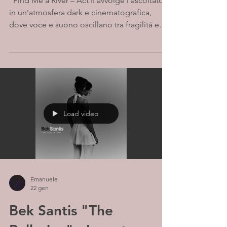
“Find Me a River – Act II avvolge l’ascoltatore
in un’atmosfera dark e cinematografica,
dove voce e suono oscillano tra fragilità e
forza, creando un’esperienza immersiva e
intensa.
Load video
Emanuele
22 gen
Bek Santis "The