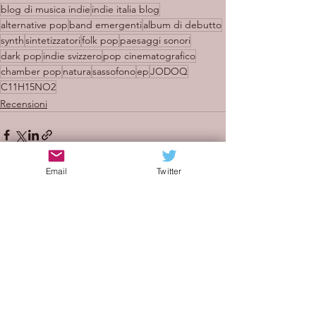
blog di musica indie
indie italia blog
alternative pop
band emergenti
album di debutto
synth
sintetizzatori
folk pop
paesaggi sonori
dark pop
indie svizzero
pop cinematografico
chamber pop
natura
sassofono
ep
JODOQ
C11H15NO2
Recensioni
Email
Twitter
Mostra tutti
Post recenti