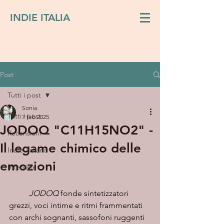
INDIE ITALIA
Post
Tutti i post
Sonia
Tutti i post
7 feb 2025
JODOQ "C11H15NO2" -
Recensioni
Il legame chimico delle
Indie italiano
emozioni
Interviste
JODOQ
 fonde sintetizzatori 
grezzi, voci intime e ritmi frammentati 
con archi sognanti, sassofoni ruggenti 