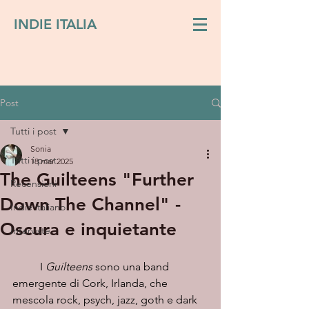
INDIE ITALIA
Post
Tutti i post
Sonia
Tutti i post
18 mar 2025
The Guilteens "Further
Recensioni
Down The Channel" -
Indie italiano
Oscura e inquietante
Interviste
I 
Guilteens
 sono una band 
emergente di Cork, Irlanda, che 
mescola rock, psych, jazz, goth e dark 