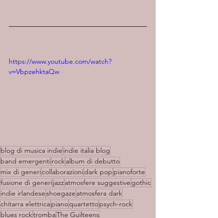
https://www.youtube.com/watch?
v=VbpzehktaQw
blog di musica indie
indie italia blog
band emergenti
rock
album di debutto
mix di generi
collaborazioni
dark pop
pianoforte
fusione di generi
jazz
atmosfere suggestive
gothic
indie irlandese
shoegaze
atmosfera dark
chitarra elettrica
piano
quartetto
psych-rock
blues rock
tromba
The Guilteens