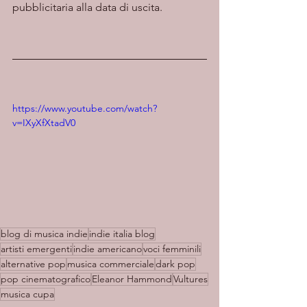
pubblicitaria alla data di uscita.
https://www.youtube.com/watch?
v=IXyXfXtadV0
blog di musica indie
indie italia blog
artisti emergenti
indie americano
voci femminili
alternative pop
musica commerciale
dark pop
pop cinematografico
Eleanor Hammond
Vultures
musica cupa