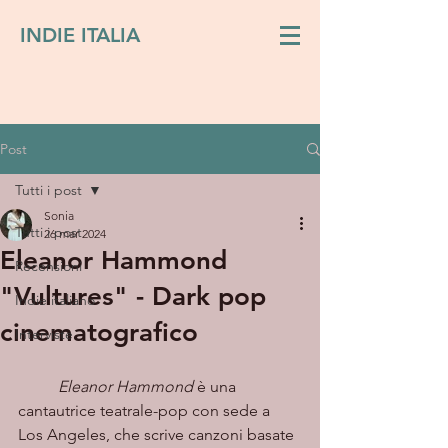
INDIE ITALIA
Post
Tutti i post
Sonia
Tutti i post
26 mar 2024
Eleanor Hammond
Recensioni
"Vultures" - Dark pop
Indie italiano
cinematografico
Interviste
Eleanor Hammond
 è una 
cantautrice teatrale-pop con sede a 
Los Angeles, che scrive canzoni basate 