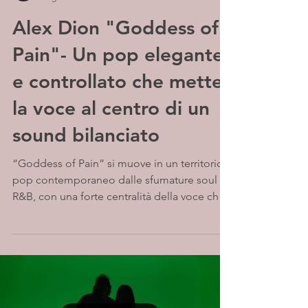
Alex Dion "Goddess of
Pain"- Un pop elegante
e controllato che mette
la voce al centro di un
sound bilanciato
“Goddess of Pain” si muove in un territorio
pop contemporaneo dalle sfumature soul e
R&B, con una forte centralità della voce che
guida l’intero sviluppo del brano. La
produzione è pulita e bilanciata, con
elementi che si integrano in modo fluido e
una costruzione che privilegia coesione e
continuità. I dettagli emergono
gradualmente, sostenendo un andamento