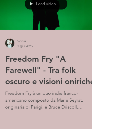
costante e ben calibrato che lascia spazio
Load video
all’espressività vocale senza forzare mai la
direzione sonora complessiva.
Sonia
1 giu 2025
Freedom Fry "A
Farewell" - Tra folk
oscuro e visioni oniriche
Freedom Fry è un duo indie franco-
americano composto da Marie Seyrat,
originaria di Parigi, e Bruce Driscoll,
statunitense. Nati...