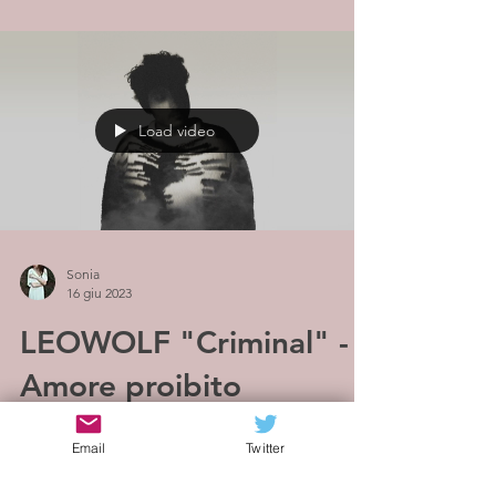
Load video
Sonia
16 giu 2023
LEOWOLF "Criminal" -
Amore proibito
Cresciuto in una famiglia che apprezzava sia
Email
Twitter
il rigore che l'incoscienza, LEOWOLF incarna
una miscela unica di autoironia e serietà. Al...