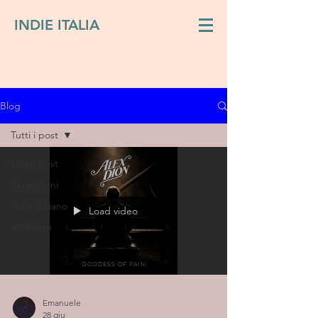
INDIE ITALIA
Blog
Tutti i post
Tutti i post
Recensioni
Indie italiano
Load video
Interviste
Emanuele
28 giu