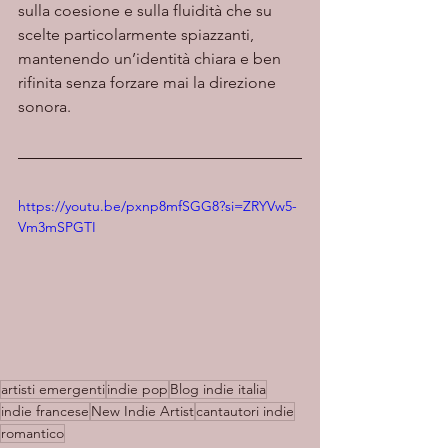
sulla coesione e sulla fluidità che su 
scelte particolarmente spiazzanti, 
mantenendo un’identità chiara e ben 
rifinita senza forzare mai la direzione 
sonora.
https://youtu.be/pxnp8mfSGG8?si=ZRYVw5-
Vm3mSPGTI
artisti emergenti
indie pop
Blog indie italia
indie francese
New Indie Artist
cantautori indie
romantico