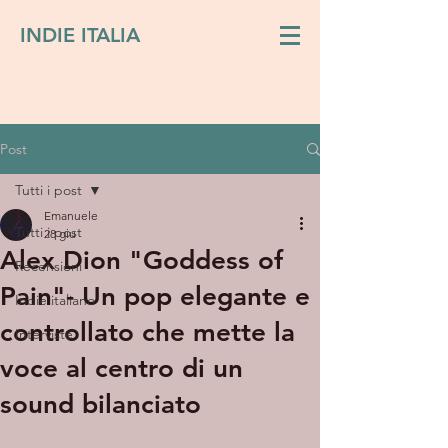
INDIE ITALIA
Post
Tutti i post
Emanuele
Tutti i post
28 giu
Alex Dion "Goddess of
Recensioni
Pain"- Un pop elegante e
Indie italiano
controllato che mette la
Interviste
voce al centro di un
sound bilanciato