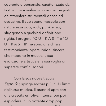
coerente e personale, caratterizzato da 
testi intimi e malinconici accompagnati 
da atmosfere strumentali dense ed 
evocative. Il suo sound mescola con 
naturalezza pop, rock, punk e rap, 
sfuggendo a qualsiasi definizione 
rigida. I progetti "O U T K A S T" e "O 
U T K A S T II" ne sono una chiara 
testimonianza: opere ibride, sincere, 
che mettono in mostra la sua 
evoluzione artistica e la sua voglia di 
superare confini sonori.
	Con la sua nuova traccia 
Seppuku
, spinge ancora più in là i limiti 
della sua musica. Il brano si apre con 
una crescita emotiva intensa, per poi 
esplodere in un potente drop pop 