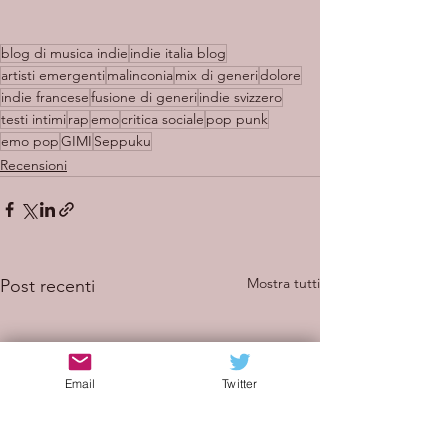
blog di musica indie
indie italia blog
artisti emergenti
malinconia
mix di generi
dolore
indie francese
fusione di generi
indie svizzero
testi intimi
rap
emo
critica sociale
pop punk
emo pop
GIMI
Seppuku
Recensioni
Mostra tutti
Post recenti
Email
Twitter