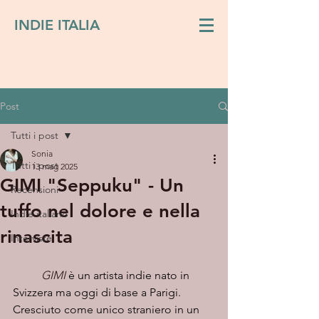
INDIE ITALIA
Post
Tutti i post
Sonia
Tutti i post
13 mag 2025
GIMI "Seppuku" - Un
Recensioni
tuffo nel dolore e nella
Indie italiano
rinascita
Interviste
GIMI
 è un artista indie nato in 
Svizzera ma oggi di base a Parigi. 
Cresciuto come unico straniero in un 