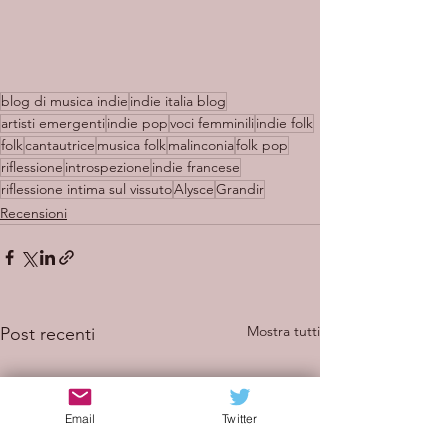
blog di musica indie
indie italia blog
artisti emergenti
indie pop
voci femminili
indie folk
folk
cantautrice
musica folk
malinconia
folk pop
riflessione
introspezione
indie francese
riflessione intima sul vissuto
Alysce
Grandir
Recensioni
Mostra tutti
Post recenti
Email
Twitter