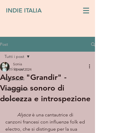
INDIE ITALIA
Post
Tutti i post
Sonia
Tutti i post
18 nov 2024
Alysce "Grandir" -
Recensioni
Viaggio sonoro di
Indie italiano
dolcezza e introspezione
Interviste
Alysce
 è una cantautrice di 
canzoni francesi con influenze folk ed 
electro, che si distingue per la sua 