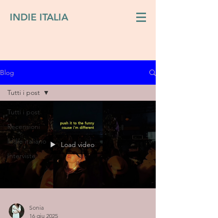
INDIE ITALIA
Blog
Tutti i post
Tutti i post
Recensioni
Indie italiano
Load video
Interviste
Sonia
16 giu 2025