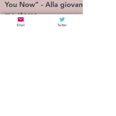
You Now" - Alla giovane
me stessa
La superstar emergente Gabriela Bee ha solo
Email
Twitter
16 anni. Con miliardi di visualizzazioni e oltre
un milione di follower su IG e 13 milioni su...
Load video