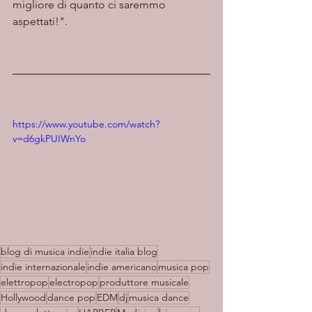
migliore di quanto ci saremmo 
aspettati!".
https://www.youtube.com/watch?
v=d6gkPUIWnYo
blog di musica indie
indie italia blog
indie internazionale
indie americano
musica pop
elettropop
electropop
produttore musicale
Hollywood
dance pop
EDM
dj
musica dance