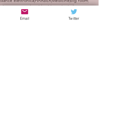
dance elettronica
HARBER
Medicine
big room
Electric Zoo NY
Lowly
Sydtherockerkid
melodic piano house
musica da festival
Email
Twitter
Recensioni
Mostra tutti
Post recenti