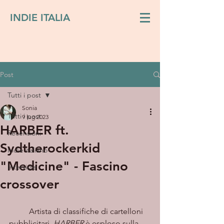
INDIE ITALIA
Post
Tutti i post
Sonia
Tutti i post
9 lug 2023
HARBER ft.
Recensioni
Sydtherockerkid
Indie italiano
"Medicine" - Fascino
Interviste
crossover
	Artista di classifiche di cartelloni 
pubblicitari, 
HARBER
 è esploso sulla 