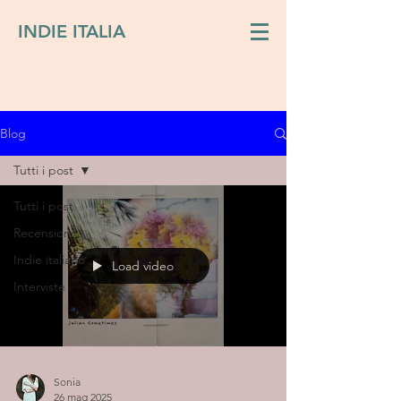
INDIE ITALIA
Blog
Tutti i post
Tutti i post
Recensioni
Indie italiano
Load video
Interviste
Sonia
26 mag 2025