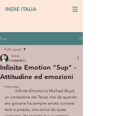
INDIE ITALIA
Post
Tutti i post
Sonia
Tutti i post
6 mar 2023
Infinite Emotion "Sup" -
Recensioni
Attitudine ed emozioni
Indie italiano
Interviste
Infinite Emotion
 è Michael Boyd, 
un cantautore del Texas che da quando 
era giovane ha sempre amato scrivere 
testi e poesie, che scrive da quasi 
vent'anni. Ha iniziato la sua carriera 