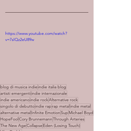
https://www.youtube.com/watch?
v=7sIQz2eU89w
blog di musica indie
indie italia blog
artisti emergenti
indie internazionale
indie americano
indie rock
Alternative rock
singolo di debutto
indie rap
rap metal
indie metal
alternative metal
Infinite Emotion
Sup
Michael Boyd
HopeFool
Cory Brunnemann
Through Arteries
The New Age
Collapse
Eden (Losing Touch)