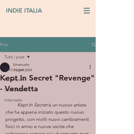
INDIE ITALIA
Post
Tutti i post
Emanuele
Tutti i post
29 gen 2024
Kept In Secret "Revenge"
Recensioni
- Vendetta
Indie italiano
Interviste
	Kept In Secret
 è un nuovo artista 
che ha appena iniziato questo nuovo 
progetto, con molti nuovi cambiamenti 
fisici in arrivo e nuove uscite che 
colpiranno sempre più duramente man 