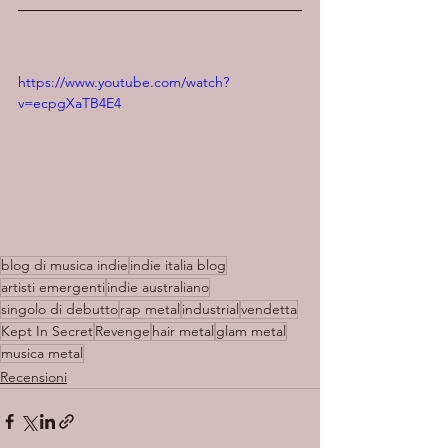
https://www.youtube.com/watch?
v=ecpgXaTB4E4
blog di musica indie
indie italia blog
artisti emergenti
indie australiano
singolo di debutto
rap metal
industrial
vendetta
Kept In Secret
Revenge
hair metal
glam metal
musica metal
Recensioni