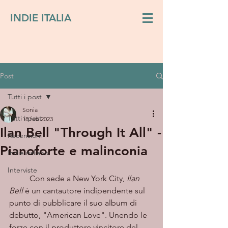
INDIE ITALIA
Post
Tutti i post
Sonia
Tutti i post
18 feb 2023
Ilan Bell "Through It All" -
Recensioni
Pianoforte e malinconia
Indie italiano
Interviste
	Con sede a New York City, 
Ilan 
Bell
 è un cantautore indipendente sul 
punto di pubblicare il suo album di 
debutto, "American Love". Unendo le 
forze con il produttore vincitore del 