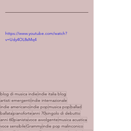
https://www.youtube.com/watch?
v=Udy4OL8sMq4
blog di musica indie
indie italia blog
artisti emergenti
indie internazionale
indie americano
indie pop
musica pop
ballad
ballata
pianoforte
anni 70
singolo di debutto
anni 60
pianista
voce avvolgente
musica acustica
voce sensibile
Grammy
indie pop malinconico