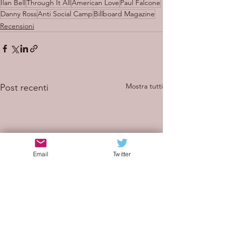
Ilan Bell
Through It All
American Love
Paul Falcone
Danny Ross
Anti Social Camp
Billboard Magazine
Recensioni
Mostra tutti
Post recenti
Email
Twitter