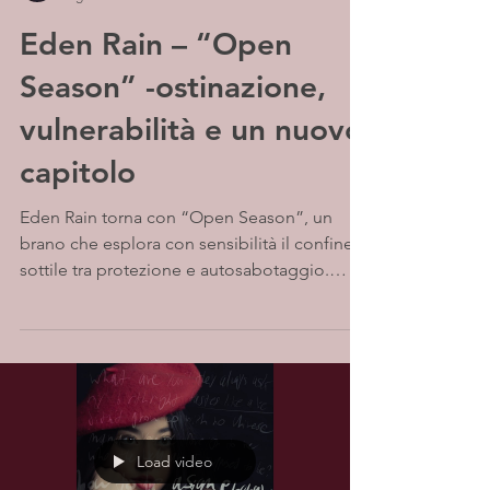
Eden Rain – “Open
Season” -ostinazione,
vulnerabilità e un nuovo
capitolo
Eden Rain torna con “Open Season”, un
brano che esplora con sensibilità il confine
sottile tra protezione e autosabotaggio.
Voce calda, produzione eterea e testi
profondi per uno dei migliori indie-pop del
momento.
Load video