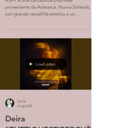
ASHY è una cantautrice pop/R&B
proveniente da Aotearoa, Nuova Zelanda,
con grande versatilità artistica e un
approccio eclettico alla...
Load video
Sonia
4 lug 2025
Deira