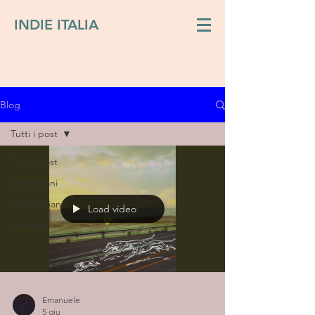
INDIE ITALIA
Blog
Tutti i post
Tutti i post
Recensioni
Indie italiano
Load video
Interviste
Emanuele
5 giu