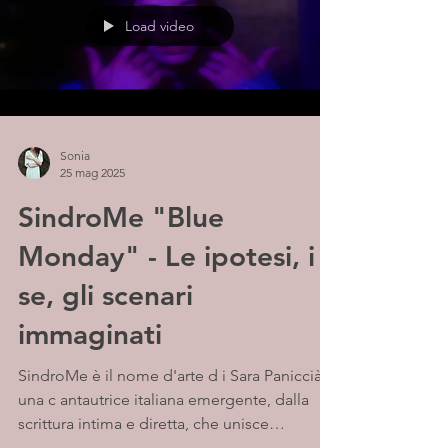
Load video
Sonia
25 mag 2025
SindroMe "Blue
Monday" - Le ipotesi, i
se, gli scenari
immaginati
SindroMe è il nome d'arte d i Sara Paniccià,
una c antautrice italiana emergente, dalla
scrittura intima e diretta, che unisce
un'anima...