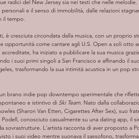
ue radici del New Jersey sia nei testi che nelle melodie.
ersonali e il senso di immobilità, dalle relazioni stagnant
n il tempo.
a e opportunità come cantare agli U.S. Open a soli otto 
 accreditate, ha iniziato a pubblicare la sua musica grazi
do i suoi primi singoli a San Francisco e affinando il suo 
eles, trasformando la sua intimità acustica in un pop stra
 un brano indie pop downtempo sperimentale che riflet
 spontaneo e istintivo di 
Ski Team
. Nato dalla collaborazi
wles (Sharon Van Etten, Cigarettes After Sex), suo frate
t Podell, conosciuto casualmente su una dating app, il si
da sovrastrutture. L'artista racconta di aver proposto a Pod
isto i suoi video mentre suonava il sassofono, trasform