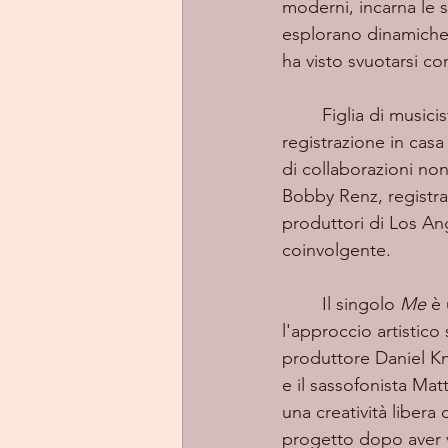
moderni, incarna le s
esplorano dinamiche p
ha visto svuotarsi co
	Figlia di musicisti, è cresciuta circondata dalla musica, con un proprio studio di 
registrazione in cas
di collaborazioni non
Bobby Renz, registran
produttori di Los Ang
coinvolgente.
	Il singolo 
Me
 è
l'approccio artistico
produttore Daniel Kno
e il sassofonista Mat
una creatività libera 
progetto dopo aver v