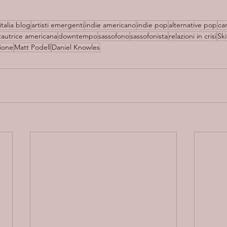
italia blog
artisti emergenti
indie americano
indie pop
alternative pop
ca
tautrice americana
downtempo
sassofono
sassofonista
relazioni in crisi
Sk
ione
Matt Podell
Daniel Knowles