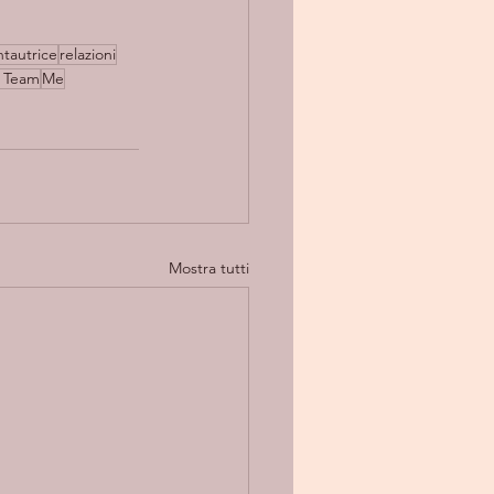
ntautrice
relazioni
i Team
Me
Mostra tutti