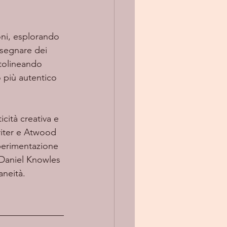
ssegnare dei 
ttolineando 
 più autentico 
cità creativa e 
iter e Atwood 
sperimentazione 
 Daniel Knowles 
aneità.