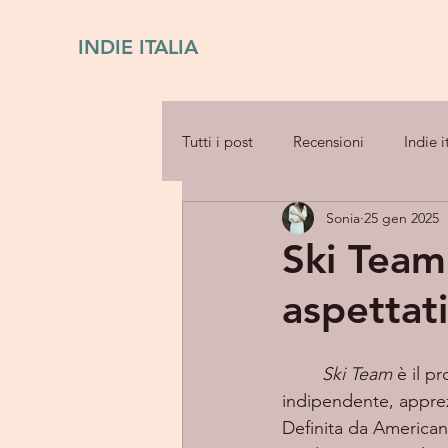
INDIE ITALIA
Tutti i post
Recensioni
Indie i
Sonia
25 gen 2025
Ski Team
aspettat
Ski Team
 è il p
indipendente, apprezza
Definita da American