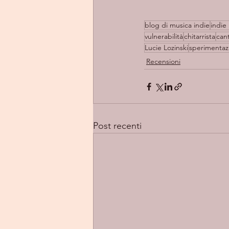
blog di musica indie
indie 
vulnerabilità
chitarrista
can
Lucie Lozinski
sperimentaz
Recensioni
Post recenti