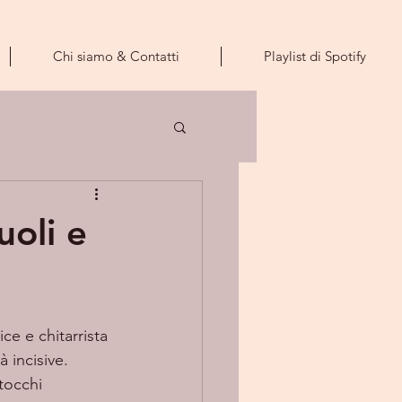
Chi siamo & Contatti
Playlist di Spotify
uoli e
ce e chitarrista 
 incisive. 
tocchi 