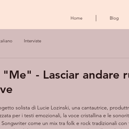
Home
Blog
taliano
Interviste
 "Me" - Lasciar andare r
ive
rogetto solista di Lucie Lozinski, una cantautrice, produttri
ta per i testi emozionali, la voce cristallina e le sonorità
 Songwriter come un mix tra folk e rock tradizionali con 