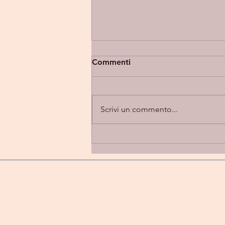
Commenti
Scrivi un commento...
Eupholia “Takes 2” -
introspezione e alternative
rock in una dimensione
emotiva e personale