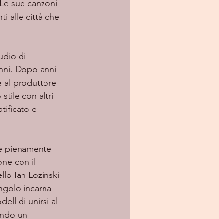
 Le sue canzoni 
i alle città che 
anni. Dopo anni 
e al produttore 
stile con altri 
tificato e 
te pienamente 
one con il 
llo Ian Lozinski 
ngolo incarna 
ell di unirsi al 
ando un 