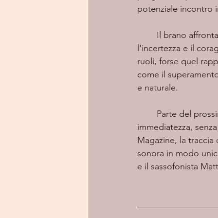
potenziale incontro 
	Il brano affronta il tema del lasciar andare ruoli e aspettative nelle relazioni, esplorando 
l'incertezza e il cor
ruoli, forse quel ra
come il superamento 
e naturale.
	Parte del pross
immediatezza, senza
Magazine, la traccia 
sonora in modo unico
e il sassofonista Mat