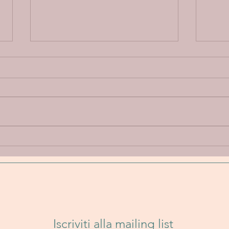
Annie Elise “Let Go” - Un
Band
viaggio emotivo tra
Un i
delicatezza, introspezione e
folk
sperimentazione sonora
senz
Iscriviti alla mailing list