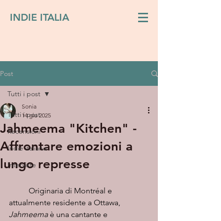
INDIE ITALIA
Post
Tutti i post
Sonia
Tutti i post
14 giu 2025
Jahmeema "Kitchen" -
Recensioni
Affrontare emozioni a
Indie italiano
lungo represse
Interviste
Originaria di Montréal e 
attualmente residente a Ottawa, 
Jahmeema
 è una cantante e 