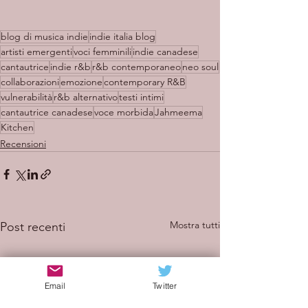
blog di musica indie
indie italia blog
artisti emergenti
voci femminili
indie canadese
cantautrice
indie r&b
r&b contemporaneo
neo soul
collaborazioni
emozione
contemporary R&B
vulnerabilità
r&b alternativo
testi intimi
cantautrice canadese
voce morbida
Jahmeema
Kitchen
Recensioni
Mostra tutti
Post recenti
Email
Twitter