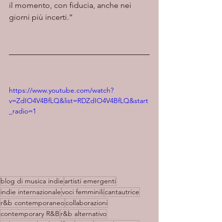
il momento, con fiducia, anche nei 
giorni più incerti.”
https://www.youtube.com/watch?
v=ZdIO4V4BfLQ&list=RDZdIO4V4BfLQ&start
_radio=1
blog di musica indie
artisti emergenti
indie internazionale
voci femminili
cantautrice
r&b contemporaneo
collaborazioni
contemporary R&B
r&b alternativo