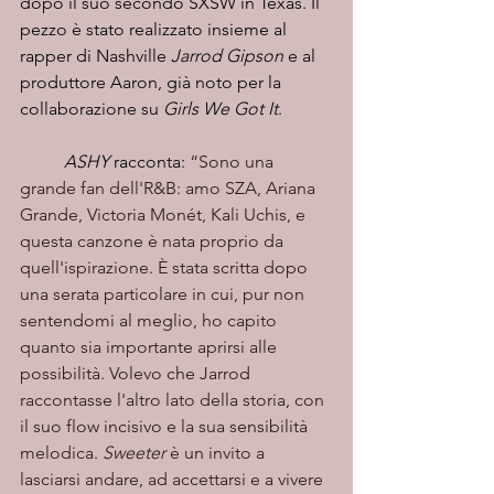
dopo il suo secondo SXSW in Texas. Il 
pezzo è stato realizzato insieme al 
rapper di Nashville 
Jarrod Gipson
 e al 
produttore Aaron, già noto per la 
collaborazione su 
Girls We Got It
. 
	ASHY
 racconta: 
“Sono una 
grande fan dell'R&B: amo SZA, Ariana 
Grande, Victoria Monét, Kali Uchis, e 
questa canzone è nata proprio da 
quell'ispirazione. È stata scritta dopo 
una serata particolare in cui, pur non 
sentendomi al meglio, ho capito 
quanto sia importante aprirsi alle 
possibilità. Volevo che Jarrod 
raccontasse l'altro lato della storia, con 
il suo flow incisivo e la sua sensibilità 
melodica. 
Sweeter
 è un invito a 
lasciarsi andare, ad accettarsi e a vivere 