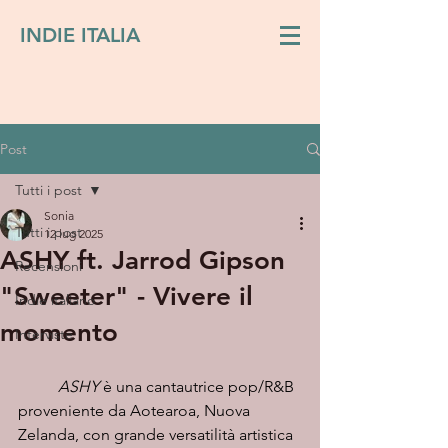
INDIE ITALIA
Post
Tutti i post
Sonia
Tutti i post
12 lug 2025
ASHY ft. Jarrod Gipson
Recensioni
"Sweeter" - Vivere il
Indie italiano
momento
Interviste
ASHY
 è una cantautrice pop/R&B 
proveniente da Aotearoa, Nuova 
Zelanda, con grande versatilità artistica 