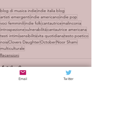
blog di musica indie
indie italia blog
artisti emergenti
indie americano
indie pop
voci femminili
indie folk
cantautrice
malinconia
introspezione
vulnerabilità
cantautrice americana
testi intimi
sensibilità
vita quotidiana
testo poetico
noia
Clovers Daughter
October
Noor Shami
multiculturale
Recensioni
Email
Twitter
Mostra tutti
Post recenti