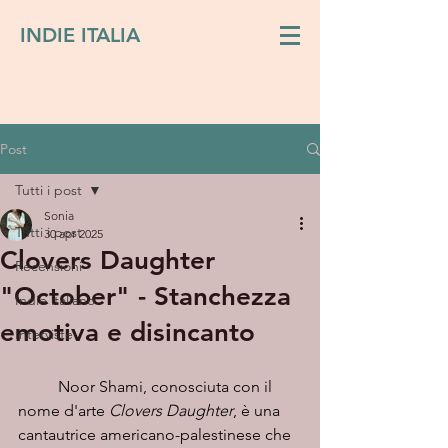
INDIE ITALIA
Post
Tutti i post
Sonia
Tutti i post
30 apr 2025
Clovers Daughter
Recensioni
"October" - Stanchezza
Indie italiano
emotiva e disincanto
Interviste
Noor Shami, conosciuta con il 
nome d'arte 
Clovers Daughter
, è una 
cantautrice americano-palestinese che 