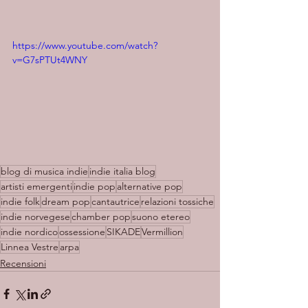
https://www.youtube.com/watch?
v=G7sPTUt4WNY
blog di musica indie
indie italia blog
artisti emergenti
indie pop
alternative pop
indie folk
dream pop
cantautrice
relazioni tossiche
indie norvegese
chamber pop
suono etereo
indie nordico
ossessione
SIKADE
Vermillion
Linnea Vestre
arpa
Recensioni