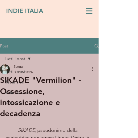
INDIE ITALIA
Post
Tutti i post
Sonia
Tutti i post
30 nov 2024
SIKADE "Vermilion" -
Recensioni
Ossessione,
Indie italiano
intossicazione e
Interviste
decadenza
SIKADE
, pseudonimo della 
cantautrice norvegese Linnea Vestre, è 