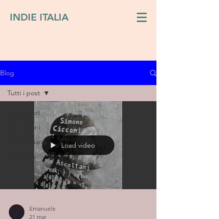
INDIE ITALIA
Blog
Tutti i post
Tutti i post
Recensioni
Indie italiano
Load video
Interviste
Emanuele
21 mar