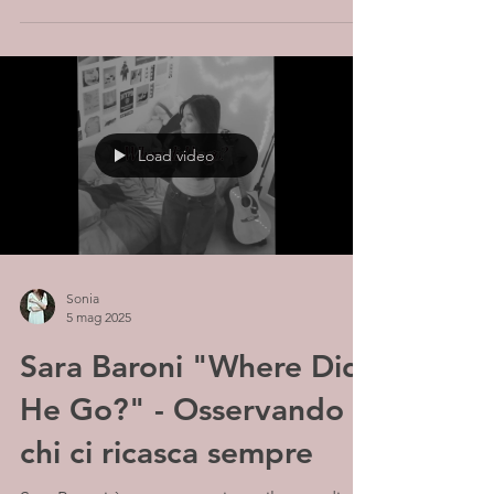
Load video
Sonia
5 mag 2025
Sara Baroni "Where Did
He Go?" - Osservando
chi ci ricasca sempre