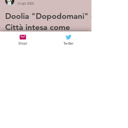
16 apr 2025
Doolia "Dopodomani" -
Città intesa come
smarrimento
Email
Twitter
Doolia è il nome d'arte di Giulia Sarpero, un
progetto dark pop originario di Genova. Le
sue sonorità elettroniche si intrecciano in
un...
Load video