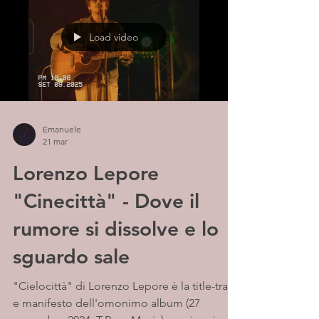
suo stile cantautorale contemporaneo,
autentico e riflessivo. Disponibile ora su
Load video
tutte le piattaforme streaming.
Emanuele
21 mar
Lorenzo Lepore
"Cinecittà" - Dove il
rumore si dissolve e lo
sguardo sale
"Cielocittà" di Lorenzo Lepore è la title-track
e manifesto dell'omonimo album (27