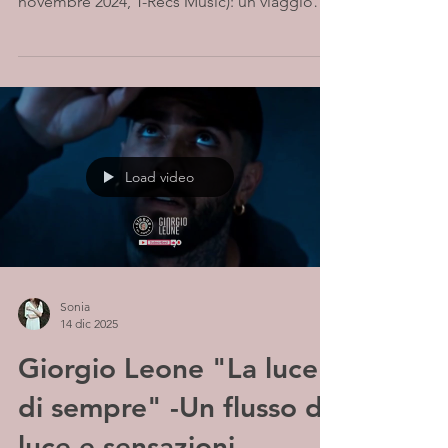
novembre 2024, T-Recs Music): un viaggio
intimo tra il caos urbano di Roma che
soffoca e la libertà che nasce guardando il
cielo. Strofe riflessive sul traffico e la frenesia
quotidiana, un ritornello liberatorio che
invita a volare con la mente
Load video
Sonia
14 dic 2025
Giorgio Leone "La luce
di sempre" -Un flusso di
luce e sensazioni