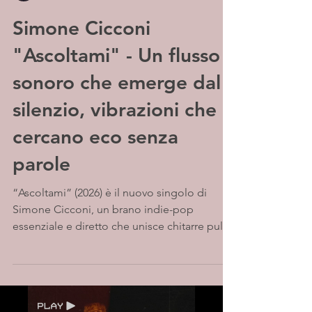
Simone Cicconi
"Ascoltami" - Un flusso
sonoro che emerge dal
silenzio, vibrazioni che
cercano eco senza
parole
“Ascoltami” (2026) è il nuovo singolo di
Simone Cicconi, un brano indie-pop
essenziale e diretto che unisce chitarre pulite
e un’atmosfera malinconica. La canzone
racconta il bisogno urgente di essere
davvero ascoltati in un mondo dominato da
distrazioni digitali. Tra strofe intime e un
ritornello immediato, Cicconi conferma il