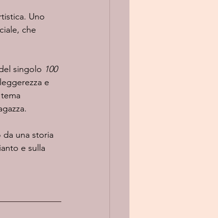
iale, che 
del singolo 
100 
 leggerezza e 
n tema 
agazza. 
ianto e sulla 