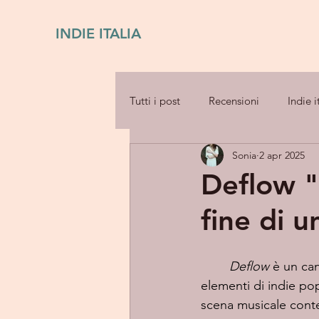
INDIE ITALIA
Tutti i post
Recensioni
Indie i
Sonia
2 apr 2025
Deflow "
fine di u
Deflow
 è un ca
elementi di indie po
scena musicale cont