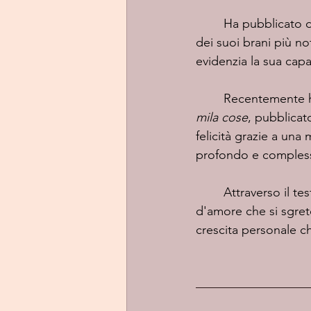
	Ha pubblicato diversi singoli che mettono in evidenza la sua versatilità artistica.​ Uno 
dei suoi brani più not
evidenzia la sua capac
	Recentemente ha
mila cose
, pubblicat
felicità grazie a una
profondo e complesso:
	Attraverso il testo, l'artista esplora le emozioni contrastanti che derivano da una storia 
d'amore che si sgretol
crescita personale ch