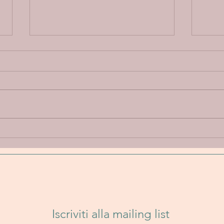
Annie Elise “Let Go” - Un
Band
viaggio emotivo tra
Un i
delicatezza, introspezione e
folk
sperimentazione sonora
senz
Iscriviti alla mailing list