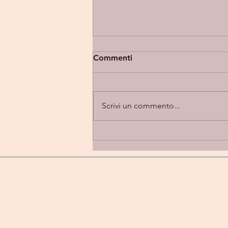
Commenti
Scrivi un commento...
Eupholia “Takes 2” -
introspezione e alternative
rock in una dimensione
emotiva e personale