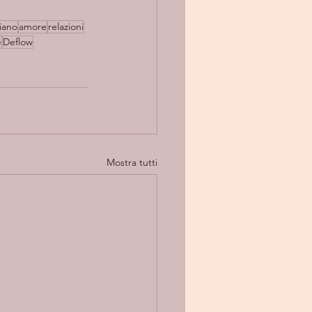
liano
amore
relazioni
e
Deflow
Mostra tutti