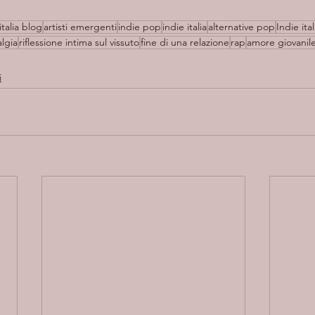
italia blog
artisti emergenti
indie pop
indie italia
alternative pop
Indie ita
algia
riflessione intima sul vissuto
fine di una relazione
rap
amore giovanil
i