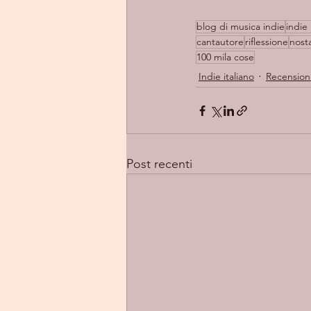
blog di musica indie
indie 
cantautore
riflessione
nost
100 mila cose
Indie italiano
Recension
Post recenti