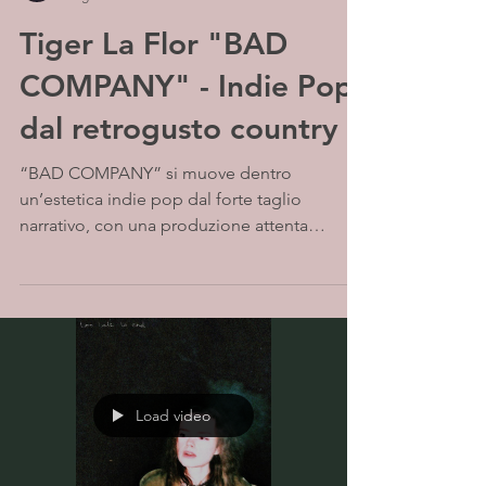
Tiger La Flor "BAD
COMPANY" - Indie Pop
dal retrogusto country
“BAD COMPANY” si muove dentro
un’estetica indie pop dal forte taglio
narrativo, con una produzione attenta
all’equilibrio tra atmosfera e controllo. La
voce resta centrale, mentre gli arrangiamenti
costruiscono un flusso continuo e levigato,
più orientato alla coerenza complessiva che
a contrasti netti. Il risultato è un brano curato
e immersivo, che privilegia mood e
immaginario sonoro.
Load video