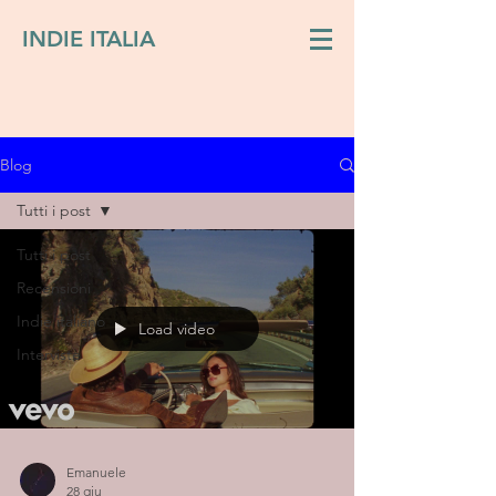
INDIE ITALIA
Blog
Tutti i post
Tutti i post
Recensioni
Indie italiano
Load video
Interviste
Emanuele
28 giu