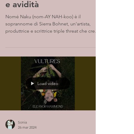
e avidità
Nomé Naku (nom-AY NAH-koo) è il
soprannome di Sierra Bohnet, un'artista,
produttrice e scrittrice triple threat che crea
musica pop...
Load video
Sonia
26 mar 2024