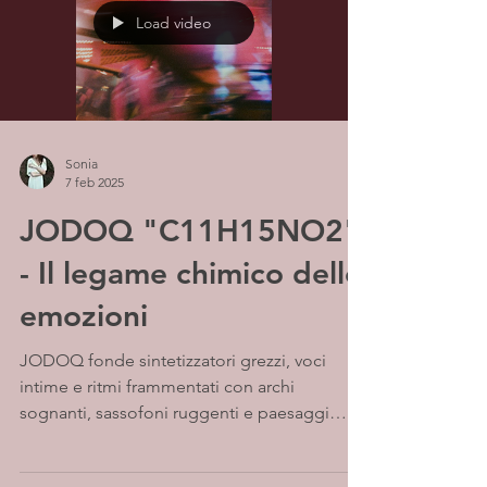
Load video
Sonia
7 feb 2025
JODOQ "C11H15NO2"
- Il legame chimico delle
emozioni
JODOQ fonde sintetizzatori grezzi, voci
intime e ritmi frammentati con archi
sognanti, sassofoni ruggenti e paesaggi
sonori vibranti,...