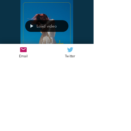
Load video
Email
Twitter
Sonia
29 gen 2023
I Want Poetry "People
at Parties" - Vibrazioni
nostalgiche
Con un mix caratteristico di dream pop
cinematografico, paesaggi sonori da
capogiro e voci eteree, I Want Poetry è una