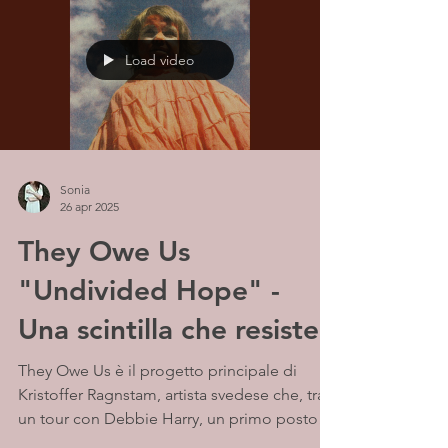
Load video
Sonia
26 apr 2025
They Owe Us
"Undivided Hope" -
Una scintilla che resiste
They Owe Us è il progetto principale di
Kristoffer Ragnstam, artista svedese che, tra
un tour con Debbie Harry, un primo posto
in...