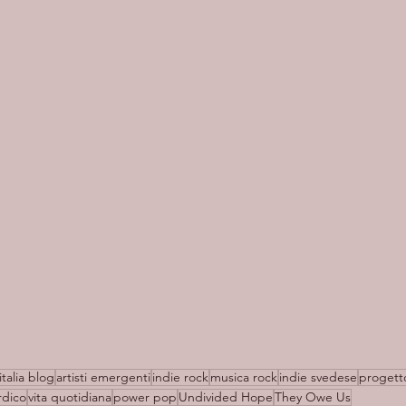
italia blog
artisti emergenti
indie rock
musica rock
indie svedese
progett
rdico
vita quotidiana
power pop
Undivided Hope
They Owe Us