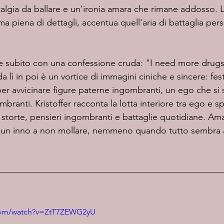
algia da ballare e un'ironia amara che rimane addosso. 
 piena di dettagli, accentua quell'aria di battaglia per
a lì in poi è un vortice di immagini ciniche e sincere: fes
ti per avvicinare figure paterne ingombranti, un ego che si
branti. Kristoffer racconta la lotta interiore tra ego e sp
 storte, pensieri ingombranti e battaglie quotidiane. A
di un inno a non mollare, nemmeno quando tutto sembra 
.com/watch?v=ZtT7ZEWG2yU