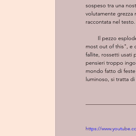
sospeso tra una nost
volutamente grezza ma
raccontata nel testo.
	Il pezzo esplode subito con una confessione cruda: "I need more drugs to make the 
most out of this", e d
fallite, rossetti usa
pensieri troppo ingom
mondo fatto di feste
luminoso, si tratta 
https://www.youtube