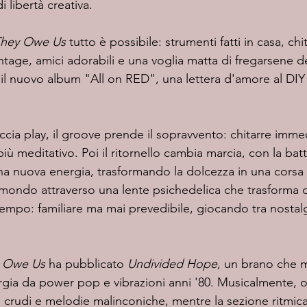
 libertà creativa.
hey Owe Us
 tutto è possibile: strumenti fatti in casa, chi
intage, amici adorabili e una voglia matta di fregarsene d
 il nuovo album "All on RED", una lettera d'amore al DIY
iù meditativo. Poi il ritornello cambia marcia, con la batt
na nuova energia, trasformando la dolcezza in una corsa 
suo mondo attraverso una lente psichedelica che trasforma 
tempo: familiare ma mai prevedibile, giocando tra nostalg
 Owe Us
 ha pubblicato
 Undivided Hope
, un brano che m
gia da power pop e vibrazioni anni '80. Musicalmente, osc
esti crudi e melodie malinconiche, mentre la sezione ritmica