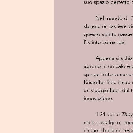
suo spazio perfetto di
	Nel mondo di 
T
sbilenche, tastiere v
questo spirito nasce
l'istinto comanda.
	Appena si schiaccia play, il groove prende il sopravvento: chitarre immediate che si 
aprono in un calore p
spinge tutto verso u
Kristoffer filtra il 
un viaggio fuori dal 
innovazione.
	Il 24 aprile
They
rock nostalgico, ener
chitarre brillanti, t