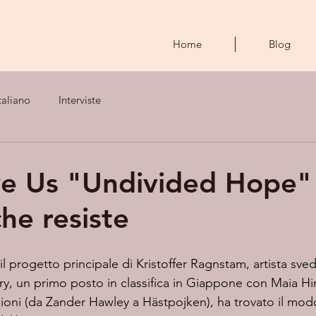
Home
Blog
taliano
Interviste
e Us "Undivided Hope" 
 che resiste
 il progetto principale di Kristoffer Ragnstam, artista sve
y, un primo posto in classifica in Giappone con Maia Hi
ioni (da Zander Hawley a Hästpojken), ha trovato il modo d