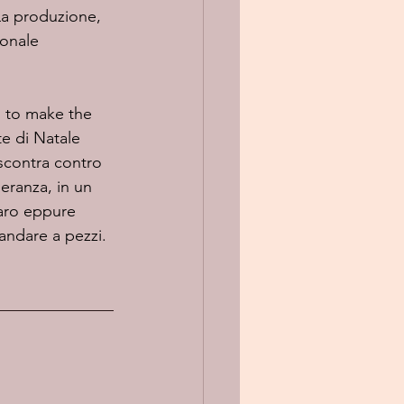
La produzione, 
sonale 
te di Natale 
 scontra contro 
eranza, in un 
maro eppure 
andare a pezzi. 