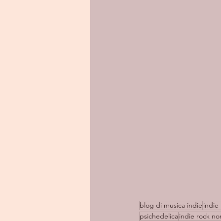
blog di musica indie
indie 
psichedelica
indie rock no