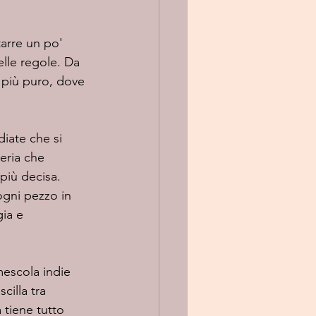
tarre un po' 
elle regole. Da 
 più puro, dove 
eria che 
più decisa.
ogni pezzo in 
ia e 
escola indie 
illa tra 
 tiene tutto 