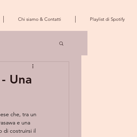
Chi siamo & Contatti
Playlist di Spotify
- Una
dese che, tra un 
rasawa e una 
i costruirsi il 