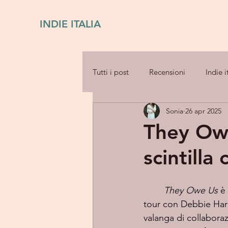
INDIE ITALIA
Tutti i post
Recensioni
Indie i
Sonia
26 apr 2025
They Ow
scintilla
They Owe Us
 è
tour con Debbie Harr
valanga di collaboraz