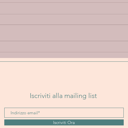
Annie Elise “Let Go” - Un
Band
viaggio emotivo tra
Un i
delicatezza, introspezione e
folk
sperimentazione sonora
senz
Iscriviti alla mailing list
Iscriviti Ora