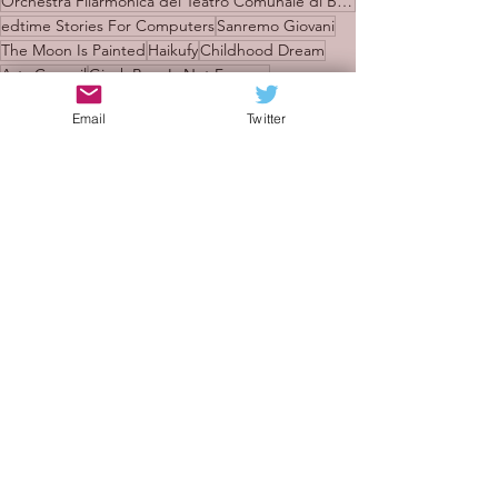
Orchestra Filarmonica del Teatro Comunale di Bologna
edtime Stories For Computers
Sanremo Giovani
The Moon Is Painted
Haikufy
Childhood Dream
Arts Council
Giack Bazz Is Not Famous
Impression A.I.
Just a Little Bit More Famous
Email
Twitter
Recensioni
Indie italiano
Mostra tutti
Post recenti