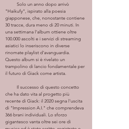
	Solo un anno dopo arrivò 
"Haikufy", ispirato alla poesia 
giapponese, che, nonostante contiene 
30 tracce, dura meno di 20 minuti. In 
una settimana l'album ottiene oltre 
100.000 ascolti e i servizi di streaming 
asiatici lo inseriscono in diverse 
rinomate playlist d'avanguardia. 
Questo album si è rivelato un 
trampolino di lancio fondamentale per 
il futuro di Giack come artista.
	Il successo di questo concetto 
che ha dato vita al progetto più 
recente di Giack: il 2020 segna l'uscita 
di "Impression A.I." che comprendeva 
366 brani individuali. Lo sforzo 
gigantesco vanta oltre sei ore di 
musica ed è stato scritto, registrato e 