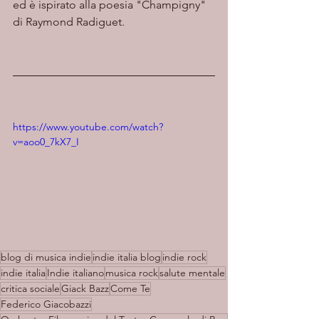
ed è ispirato alla poesia "Champigny" 
di Raymond Radiguet. 
https://www.youtube.com/watch?
v=aoo0_7kX7_I
blog di musica indie
indie italia blog
indie rock
indie italia
Indie italiano
musica rock
salute mentale
critica sociale
Giack Bazz
Come Te
Federico Giacobazzi