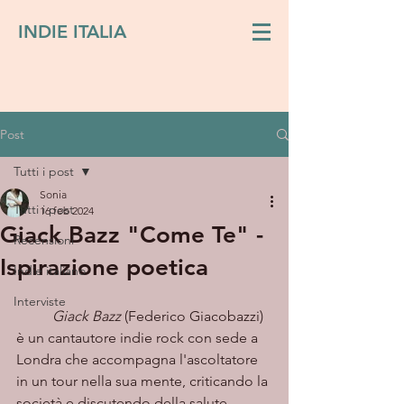
INDIE ITALIA
Post
Tutti i post
Sonia
Tutti i post
16 feb 2024
Giack Bazz "Come Te" -
Recensioni
Ispirazione poetica
Indie italiano
Interviste
Giack Bazz
 (Federico Giacobazzi) 
è un cantautore indie rock con sede a 
Londra che accompagna l'ascoltatore 
in un tour nella sua mente, criticando la 
società e discutendo della salute 