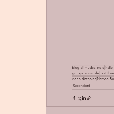
blog di musica indie
indie 
gruppo musicale
trio
Close
video distopico
Nathan Bo
Recensioni