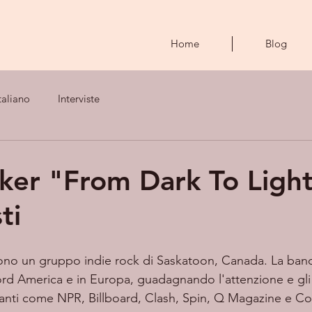
Home
Blog
taliano
Interviste
lker "From Dark To Ligh
ti
ono un gruppo indie rock di Saskatoon, Canada. La band 
Nord America e in Europa, guadagnando l'attenzione e gli 
tanti come NPR, Billboard, Clash, Spin, Q Magazine e C