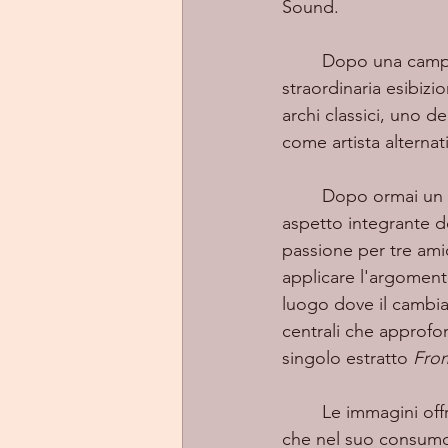
Sound.
	Dopo una campagna di successo, hanno concluso il tour del 2019 con una 
straordinaria esibiz
archi classici, uno d
come artista alterna
	Dopo ormai un 
aspetto integrante de
passione per tre amici
applicare l'argoment
luogo dove il cambia
centrali che approfo
singolo estratto 
From
	Le immagini offrono un'esplorazione strana e quasi inquietante, sia nella sua creazione 
che nel suo consumo. 