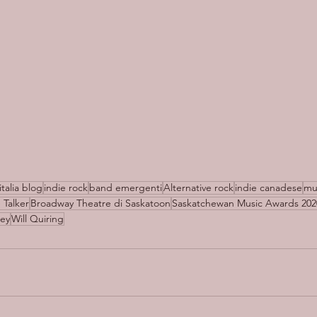
italia blog
indie rock
band emergenti
Alternative rock
indie canadese
mu
 Talker
Broadway Theatre di Saskatoon
Saskatchewan Music Awards 202
ey
Will Quiring