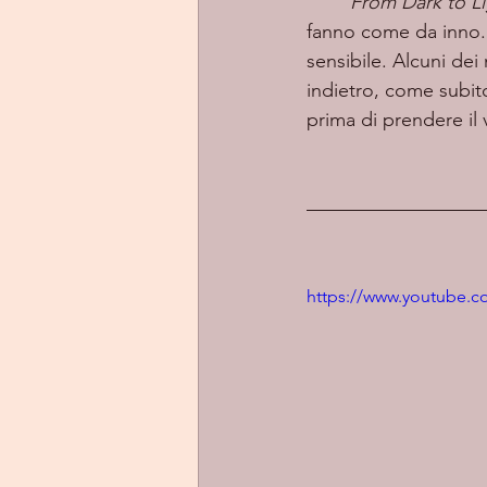
From Dark to L
fanno come da inno. 
sensibile. Alcuni dei
indietro, come subito
prima di prendere il 
https://www.youtube.