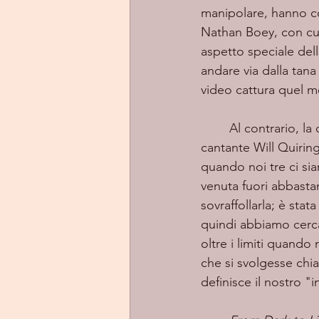
manipolare, hanno co
Nathan Boey, con cui 
aspetto speciale dell
andare via dalla tana
video cattura quel me
	Al contrario, la canzone e il suo testo sono in realtà piuttosto brillanti, spiega il 
cantante Will Quiring
quando noi tre ci siam
venuta fuori abbasta
sovraffollarla; è stat
quindi abbiamo cerca
oltre i limiti quando
che si svolgesse chi
definisce il nostro "