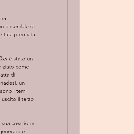
un ensemble di 
 stata premiata 
lker
 è stato un 
iniziato come 
atta di 
anadesi, un 
sono i temi 
scito il terzo 
 generare e 