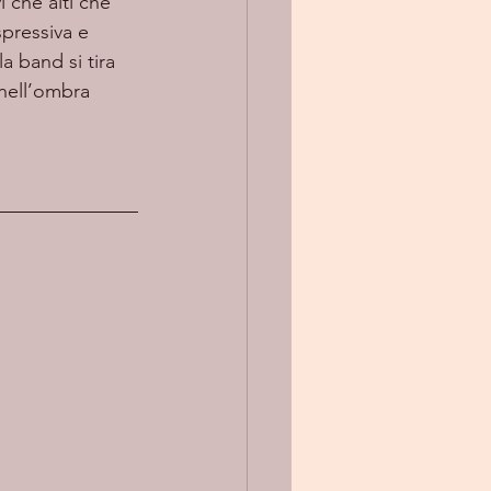
i che alti che 
pressiva e 
a band si tira 
 nell’ombra 