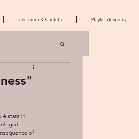
Chi siamo & Contatti
Playlist di Spotify
tness"
è stata in 
elogi di 
onsequence of 