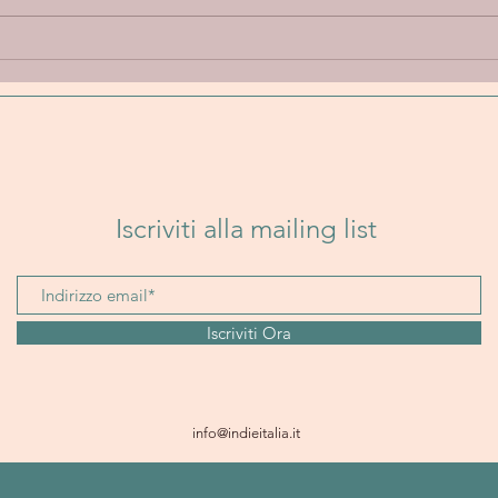
Annie Elise “Let Go” - Un
Band
viaggio emotivo tra
Un i
delicatezza, introspezione e
folk
sperimentazione sonora
senz
Iscriviti alla mailing list
Iscriviti Ora
info@indieitalia.it