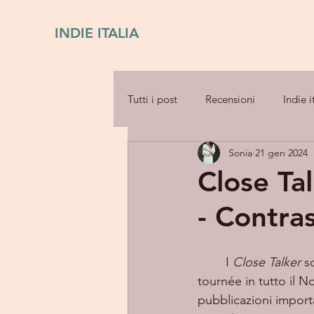
INDIE ITALIA
Tutti i post
Recensioni
Indie i
Sonia
21 gen 2024
Close Ta
- Contras
	I 
Close Talker
 s
tournée in tutto il 
pubblicazioni impor