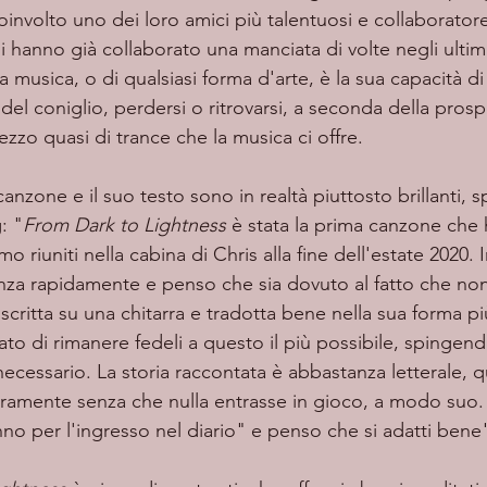
involto uno dei loro amici più talentuosi e collaboratore
hanno già collaborato una manciata di volte negli ultimi
a musica, o di qualsiasi forma d'arte, è la sua capacità di
 del coniglio, perdersi o ritrovarsi, a seconda della pros
zzo quasi di trance che la musica ci offre. 
: "
From Dark to Lightness
 è stata la prima canzone che
o riuniti nella cabina di Chris alla fine dell'estate 2020. I
nza rapidamente e penso che sia dovuto al fatto che no
a scritta su una chitarra e tradotta bene nella sua forma p
to di rimanere fedeli a questo il più possibile, spinge
 necessario. La storia raccontata è abbastanza letterale, 
aramente senza che nulla entrasse in gioco, a modo suo. 
inno per l'ingresso nel diario" e penso che si adatti bene