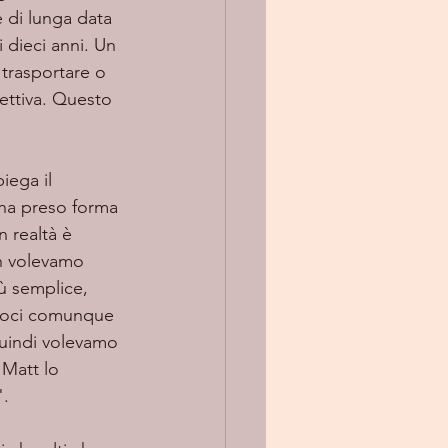
 di lunga data 
 dieci anni. Un 
 trasportare o 
pettiva. Questo 
 ha preso forma 
n realtà è 
n volevamo 
iù semplice, 
ndoci comunque 
quindi volevamo 
Matt lo 
".