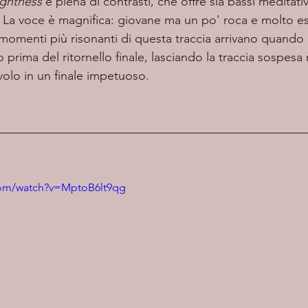
ightness
 è piena di contrasti, che offre sia bassi meditativ
La voce è magnifica: giovane ma un po' roca e molto es
 momenti più risonanti di questa traccia arrivano quando l
 prima del ritornello finale, lasciando la traccia sospesa
volo in un finale impetuoso.
com/watch?v=MptoB6lt9qg