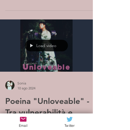
hop, folk,...
Load video
Sonia
10 ago 2024
Poeina "Unloveable" -
Tra vulnerabilità e
redenzione
Email
Twitter