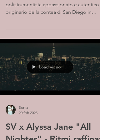
polistrumentista appassionato e autentico
originario della contea di San Diego in
California, oggi...
Load video
Sonia
20 feb 2025
SV x Alyssa Jane "All
Nighter" - Ritmi raffinati