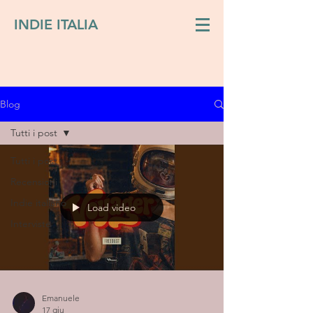
INDIE ITALIA
Blog
Tutti i post
Tutti i post
Recensioni
Indie italiano
Load video
Interviste
Emanuele
17 giu