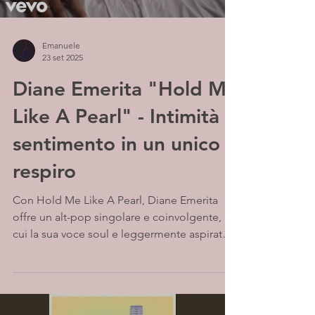
Emanuele
23 set 2025
Diane Emerita "Hold Me
Like A Pearl" - Intimità e
sentimento in un unico
respiro
Con Hold Me Like A Pearl, Diane Emerita
offre un alt-pop singolare e coinvolgente, in
cui la sua voce soul e leggermente aspirata
si intreccia a una produzione fresca e
moderna. La traccia trasmette vibrazioni
profonde ed emozionanti, avvolgendo
l’ascoltatore in un’atmosfera intima e