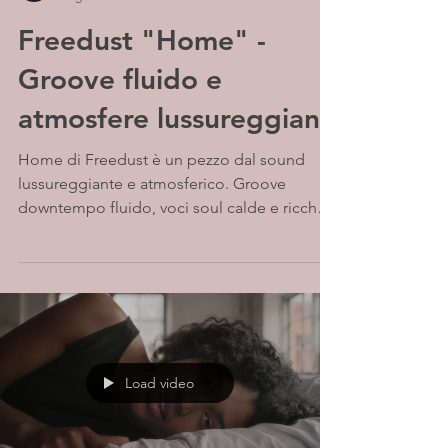
Freedust "Home" -
Groove fluido e
atmosfere lussureggianti
Home di Freedust è un pezzo dal sound
lussureggiante e atmosferico. Groove
downtempo fluido, voci soul calde e ricche
textures creano un paesaggio sonoro caldo,
cinematico e immersivo, con un’eleganza
rilassata tipicamente californiana.
Load video