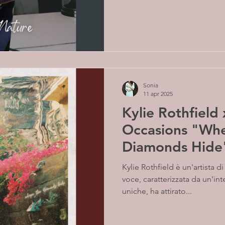
Sonia
11 apr 2025
Kylie Rothfield
Occasions "Wh
Diamonds Hide" 
percorso alterna
Kylie Rothfield è un'artista di straordinaria caratura. La sua
voce, caratterizzata da un'in
uniche, ha attirato...