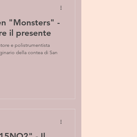
en "Monsters" -
re il presente
ginario della contea di San
5NO2" - Il