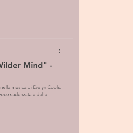
ilder Mind" -
 nella musica di Evelyn Cools:
 voce cadenzata e delle