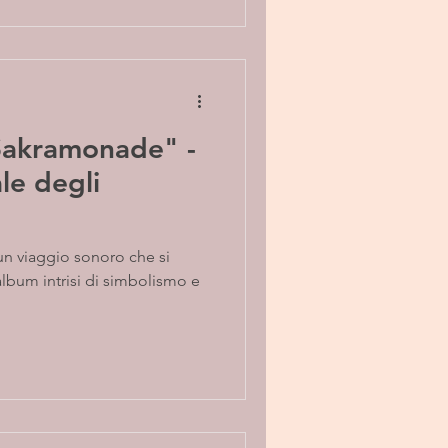
"Sakramonade" -
le degli
album intrisi di simbolismo e