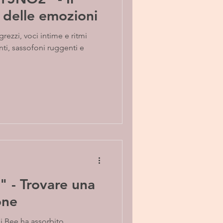
 delle emozioni
ti, sassofoni ruggenti e
" - Trovare una
one
xi Bee ha assorbito