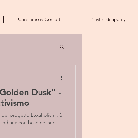
Chi siamo & Contatti
Playlist di Spotify
olden Dusk" -
ttivismo
 del progetto Lexaholism , è
e indiana con base nel sud