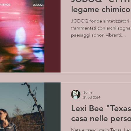
legame chimico
JODOQ fonde sintetizzatori grezzi, voci intime e ritmi
frammentati con archi sognan
paesaggi sonori vibranti,...
Sonia
21 ott 2024
Lexi Bee "Texas
casa nelle pers
Nata e cresciuta in Texas, Le