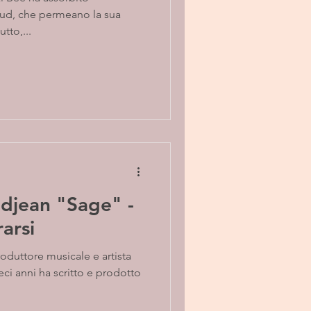
ud, che permeano la sua
tto,...
djean "Sage" -
rarsi
duttore musicale e artista
ci anni ha scritto e prodotto