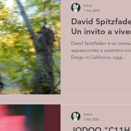
Sonia
1 mar 2025
David Spitzfad
Un invito a vive
David Spitzfaden è un cantautore e polistrumentista
appassionato e autentico ori
Diego in California, oggi...
Sonia
7 feb 2025
JODOQ "C11H1