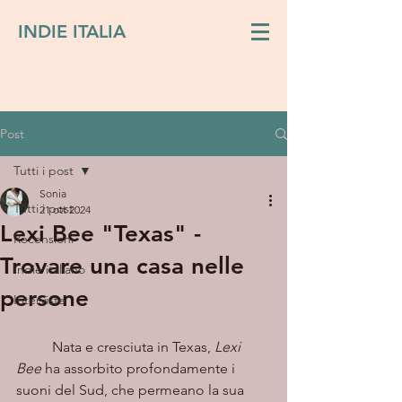
INDIE ITALIA
Post
Tutti i post
Sonia
Tutti i post
21 ott 2024
Lexi Bee "Texas" -
Recensioni
Trovare una casa nelle
Indie italiano
persone
Interviste
	Nata e cresciuta in Texas, 
Lexi 
Bee 
ha assorbito profondamente i 
suoni del Sud, che permeano la sua 