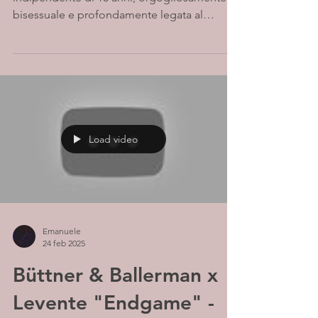
bisessuale e profondamente legata al
mondo dell'arte....
Load video
Emanuele
24 feb 2025
Büttner & Ballerman x
Levente "Endgame" -