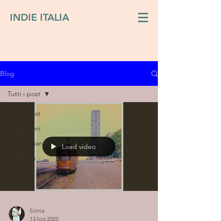
INDIE ITALIA
Blog
Tutti i post
Tutti i post
Recensioni
Indie italiano
Load video
Interviste
Sonia
13 lug 2025