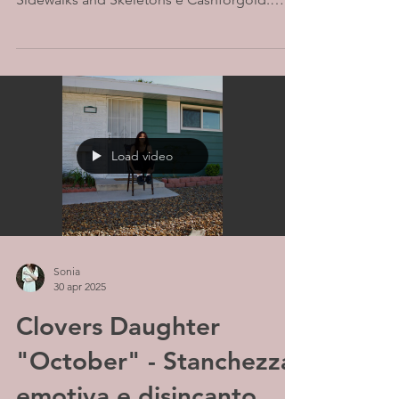
Ispirati da...
Load video
Sonia
30 apr 2025
Clovers Daughter
"October" - Stanchezza
emotiva e disincanto