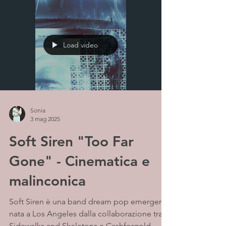
Load video
Sonia
3 mag 2025
Soft Siren "Too Far
Gone" - Cinematica e
malinconica
Soft Siren è una band dream pop emergente
nata a Los Angeles dalla collaborazione tra
Sidewalks and Skeletons e Cashforgold.