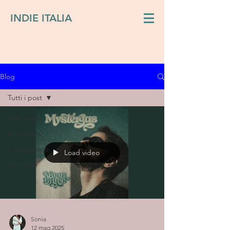
INDIE ITALIA
Blog
Tutti i post
Tutti i post
Recensioni
Indie italiano
Load video
Interviste
Sonia
12 mag 2025