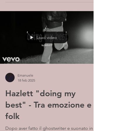
Load video
Emanuele
18 feb 2025
Hazlett "doing my
best" - Tra emozione e
folk
Dopo aver fatto il ghostwriter e suonato in