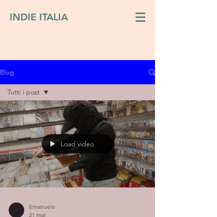
INDIE ITALIA
Blog
Tutti i post
Tutti i post
Recensioni
Indie italiano
Load video
Interviste
Emanuele
21 mar