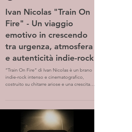
Ivan Nicolas "Train On
Fire" - Un viaggio
emotivo in crescendo
tra urgenza, atmosfera
e autenticità indie-rock
“Train On Fire” di Ivan Nicolas è un brano
indie-rock intenso e cinematografico,
costruito su chitarre ariose e una crescita
emotiva costante. Tra atmosfera evocativa e
un ritornello diretto, la canzone trasmette un
senso di urgenza e movimento, mettendo al
centro una voce calda e autentica. Un pezzo
coinvolgente, essenziale ma d’impatto.