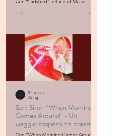
Con “Ladybird”, i Band of Muses
evocano lo spirito del folk-rock
psichedelico anni ’60 attraverso un
brano ricco di atmosfere sospese,
chitarre avvolgenti e armonie eteree.
Un viaggio cinematografico tra
nostalgia, introspezione e libertà.
Emanuele
20 lug
Soft Siren "When Morning
Comes Around" - Un
viaggio sospeso tra dream
pop e malinconia
Con “When Morning Comes Around”,