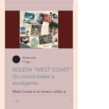
calde e ricche textures creano un
paesaggio sonoro caldo, cinematico e
immersivo, con un’eleganza rilassata
tipicamente californiana.
Emanuele
17 giu
SOLEYA "WEST COAST" -
Un sound solare e
avvolgente
West Coast è un brano caldo e
luminoso, immerso in un sound solare
tipicamente californiano. Con un
groove fluido e avvolgente, melodie