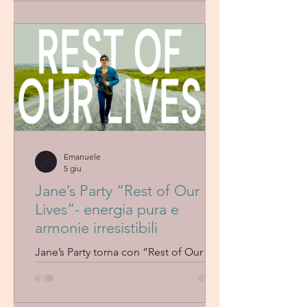
ariose e una produzione elegante, la
traccia crea un’atmosfera distesa e
cinematografica. La voce di SOLEYA,
ricca di sfumature e piena di soul, si
muove con naturalezza tra intimità e
potenza, regalando un ascolto leggero
ma profondo.
Emanuele
5 giu
Jane’s Party “Rest of Our
Lives”- energia pura e
armonie irresistibili
Jane’s Party torna con “Rest of Our
Lives”, un brano luminoso e
contagioso che fonde melodie
accattivanti, ricche armonie vocali e un