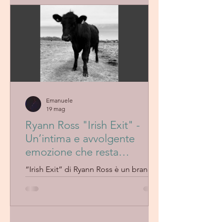
un groove fluido che resta addosso.Un
pezzo personale e delicato che parla
di identità senza forzature, perfetto per
chi cerca emozioni autentiche. Un
ascolto che ti lascia con una
sensazione dolce e sospesa, come se
stessi guardando un tramonto dentro
te stesso.
Emanuele
19 mag
Ryann Ross "Irish Exit" -
Un’intima e avvolgente
emozione che resta
addosso.»
“Irish Exit” di Ryann Ross è un brano
intimo e avvolgente, caratterizzato da
una calda base acustica e da una voce
espressiva e naturale. Il pezzo scorre
con fluidità emotiva, creando un