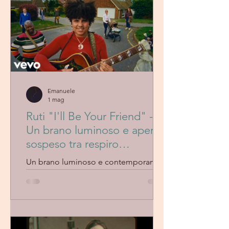
Emanuele
1 mag
Ruti "I'll Be Your Friend" -
Un brano luminoso e aperto,
sospeso tra respiro
contemporaneo e
Un brano luminoso e contemporaneo,
delicatezza emotiva
che segna per Ruti un’apertura sonora
più ampia senza perdere delicatezza e
autenticità