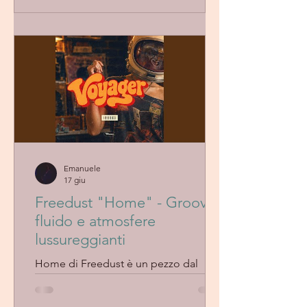
sfumature cinematiche. L’atmosfera
resta centrale, con una crescita lenta e
organica che non forza mai i passaggi
ma li lascia emergere in modo
naturale. La produzione è morbida e
stratificata, capace di sostenere
l’impatto emotivo senza appesantirlo,
mantenendo sempre una certa
delicatezza di fondo.
Emanuele
17 giu
Freedust "Home" - Groove
fluido e atmosfere
lussureggianti
Home di Freedust è un pezzo dal
sound lussureggiante e atmosferico.
Groove downtempo fluido, voci soul