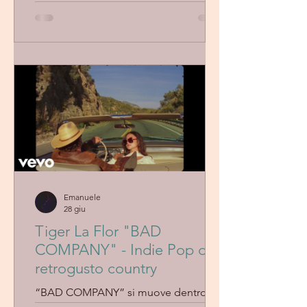
delicato, costruito su atmosfere
sognanti, armonie curate e un
equilibrio tra sonorità vintage e
sensibilità indie contemporanea.
Emanuele
28 giu
Tiger La Flor "BAD
COMPANY" - Indie Pop dal
retrogusto country
“BAD COMPANY” si muove dentro