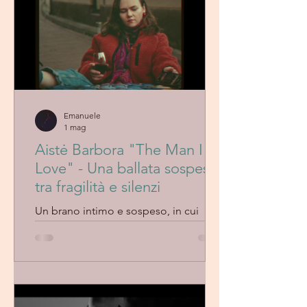
Emanuele
1 mag
Aistė Barbora "The Man I
Love" - Una ballata sospesa
tra fragilità e silenzi
Un brano intimo e sospeso, in cui
Aistė Barbora trasforma la vulnerabilità
emotiva in un paesaggio sonoro
minimale e profondamente evocativo.