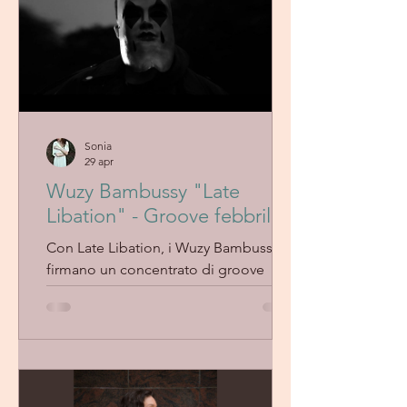
Sonia
29 apr
Wuzy Bambussy "Late
Libation" - Groove febbrile
Con Late Libation, i Wuzy Bambussy
firmano un concentrato di groove
funk-rock, percussioni trascinanti e
tensione elettrica, guidati dalla voce
magnetica di Kat Harrison.