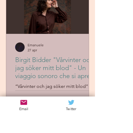
Emanuele
27 apr
Birgit Bidder "Vårvinter och
jag söker mitt blod" - Un
viaggio sonoro che si apre
fino a un’esplosione
“Vårvinter och jag söker mitt blod” è
orchestrale di luce e
un brano dal forte impatto
tensione
cinematografico, che cresce
gradualmente fino a un intenso climax
Email
Twitter
orchestrale. Birgit Bidder costruisce un
percorso sonoro avvolgente, dove
tensione ed emozione si espandono