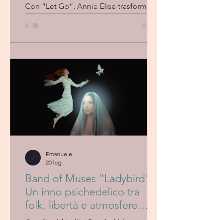
sperimentazione sonora
Con “Let Go”, Annie Elise trasforma
emozioni e introspezione in un brano
dal fascino delicato e immersivo. Tra
arrangiamenti raffinati, sensibilità pop
e atmosfere avvolgenti, l’artista
conferma una visione musicale
personale e multisensoriale
Emanuele
20 lug
Band of Muses "Ladybird" -
Un inno psichedelico tra
folk, libertà e atmosfere
senza tempo