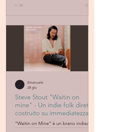
un’estetica indie pop dal forte taglio
narrativo, con una produzione attenta
all’equilibrio tra atmosfera e controllo.
La voce resta centrale, mentre gli
arrangiamenti costruiscono un flusso
continuo e levigato, più orientato alla
coerenza complessiva che a contrasti
netti. Il risultato è un brano curato e
immersivo, che privilegia mood e
immaginario sonoro.
Emanuele
28 giu
Steve Stout "Waitin on
mine" - Un indie folk diretto,
costruito su immediatezza e
calore
“Waitin on Mine” è un brano indie/folk
dal taglio essenziale, con una