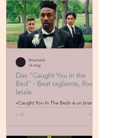
equilibrio perfetto tra delicatezza e
intensità. Un ascolto che lascia una
forte risonanza e invita al replay.
Emanuele
16 mag
Dax "Caught You in the
Bed" - Beat tagliente, flow
letale
«Caught You In The Bed» è un brano
crudo e diretto in cui Dax affronta il
tradimento in modo esplicito e senza
filtri. Su un beat dark hip-hop/R&B con
bassi profondi e melodie