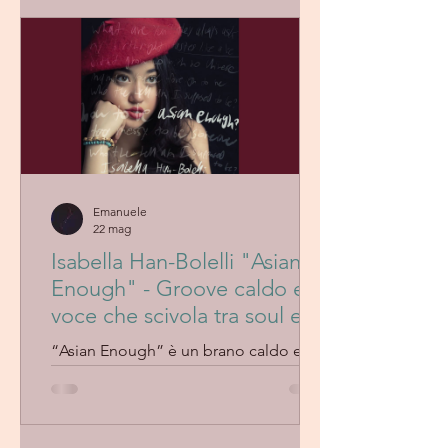
produzione eterea e testi profondi per
uno dei migliori indie-pop del
momento.
Emanuele
22 mag
Isabella Han-Bolelli "Asian
Enough" - Groove caldo e
voce che scivola tra soul e
intimità
“Asian Enough” è un brano caldo e
intimo, in cui Isabella Han-Bolelli
dimostra una maturità sorprendente.
Tra soul e pop contemporaneo, la sua
voce scivola con naturalezza, creando