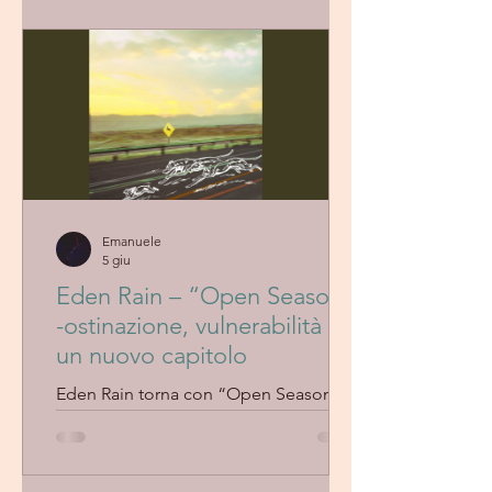
groove irresistibile. Il nuovo singolo
conferma lo stato di forma della band
di Toronto.
Emanuele
5 giu
Eden Rain – “Open Season”
-ostinazione, vulnerabilità e
un nuovo capitolo
Eden Rain torna con “Open Season”,
un brano che esplora con sensibilità il
confine sottile tra protezione e
autosabotaggio. Voce calda,