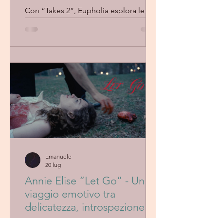
emotiva e personale
Con “Takes 2”, Eupholia esplora le
sfumature più intime dell’alternative
rock attraverso atmosfere
malinconiche, produzioni stratificate e
una scrittura emotiva. Un brano che
conferma la visione personale e
indipendente del progetto.
Emanuele
20 lug
Annie Elise “Let Go” - Un
viaggio emotivo tra
delicatezza, introspezione e