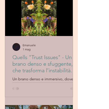
malinconiche, alterna flow rap serrato
e parti cantate emotive, passando dal
dolore alla rabbia con grande sincerità.
Emanuele
1 mag
Quells "Trust Issues" - Un
brano denso e sfuggente,
che trasforma l’instabilità
emotiva in paesaggio
Un brano denso e immersivo, dove
sonoro
Quells intreccia atmosfere
frammentate e tensione emotiva in un
sound in costante evoluzione