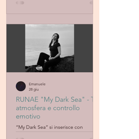
produzione organica e poco levigata.
L’impianto sonoro resta sobrio e
funzionale alla scrittura, mentre la voce
si appoggia su un andamento rilassato
e costante. Il risultato è un pezzo
coerente e immediato, che punta più
sulla semplicità e sulla continuità che
su soluzioni complesse o
sorprendenti.
Emanuele
28 giu
RUNAE "My Dark Sea" - Tra
atmosfera e controllo
emotivo
“My Dark Sea” si inserisce con
naturalezza nel percorso di RUNAE,