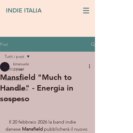
INDIE ITALIA
Post
Tutti i post
Emanuele
Tutti i post
27 feb
Mansfield "Much to
Recensioni
Handle" - Energia in
Indie italiano
sospeso
Interviste
   Il 20 febbraio 2026 la band indie 
danese 
Mansfield
 pubblicherà il nuovo 