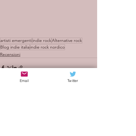
artisti emergenti
indie rock
Alternative rock
Blog indie italia
indie rock nordico
Recensioni
Email
Twitter
Mostra tutti
Post recenti