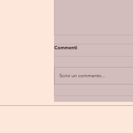
Commenti
Scrivi un commento...
Eupholia “Takes 2” -
introspezione e alternative
rock in una dimensione
emotiva e personale