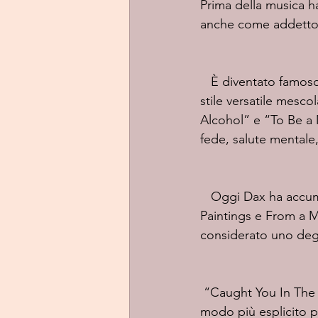
Prima della musica ha 
anche come addetto a
   È diventato famoso intorno al 2017 grazie a freestyle e diss track virali su YouTube. Il suo 
stile versatile mesc
Alcohol” e “To Be a 
fede, salute mentale
   Oggi Dax ha accumulato centinaia di milioni di stream con album come Pain Paints 
Paintings e From a 
considerato uno degli
 “Caught You In The Bed” è un brano crudo e diretto con cui Dax affronta il tradimento nel 
modo più esplicito po