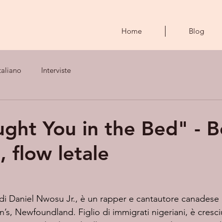
Home
Blog
taliano
Interviste
ght You in the Bed" - B
, flow letale
’s, Newfoundland. Figlio di immigrati nigeriani, è cresc