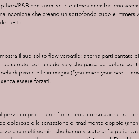
-hop/R&B con suoni scuri e atmosferici: batteria secca e
malinconiche che creano un sottofondo cupo e immersivo
del testo.
fe rap serrate, con una delivery che passa dal dolore contro
 giochi di parole e le immagini (“you made your bed… no
senza essere forzati. 
e dolorose e la sensazione di tradimento doppio (anche
ezzo che molti uomini che hanno vissuto un’esperienza s