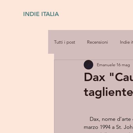
INDIE ITALIA
Tutti i post
Recensioni
Indie i
Emanuele
16 mag
Dax "Cau
tagliente
    Dax, nome d’arte di Daniel Nwosu Jr., è un rapper e cantautore canadese nato il 22 
marzo 1994 a St. John