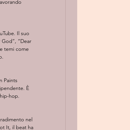
 lavorando 
ar God”, “Dear 
re temi come 
o.
ipendente. È 
 hip-hop.
 It, il beat ha 