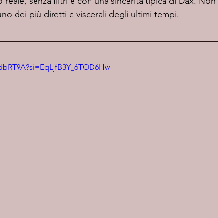
 reale, senza filtri e con una sincerità tipica di Dax. Non
o dei più diretti e viscerali degli ultimi tempi.
QvdbRT9A?si=EqLjfB3Y_6TOD6Hw