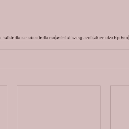
 italia
indie canadese
indie rap
artisti all'avanguardia
alternative hip hop