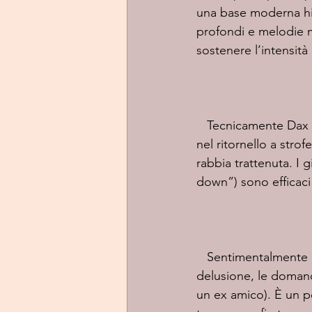
una base moderna hip
profondi e melodie 
sostenere l’intensità 
   Tecnicamente Dax mostra il suo solito flow versatile: alterna parti cantate più melodiche 
nel ritornello a stro
rabbia trattenuta. I
down”) sono efficaci 
   Sentimentalmente il pezzo colpisce perché non cerca consolazione: racconta lo shock, la 
delusione, le domand
un ex amico). È un p