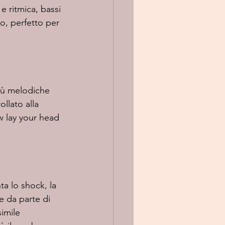
 ritmica, bassi 
, perfetto per 
llato alla 
w lay your head 
 da parte di 
imile 