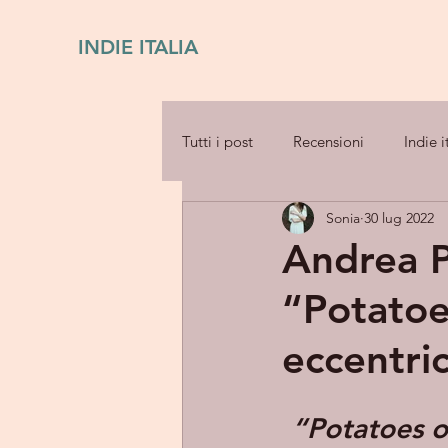
INDIE ITALIA
Tutti i post
Recensioni
Indie i
Sonia
30 lug 2022
Andrea P
“Potatoe
eccentric
“Potatoes o