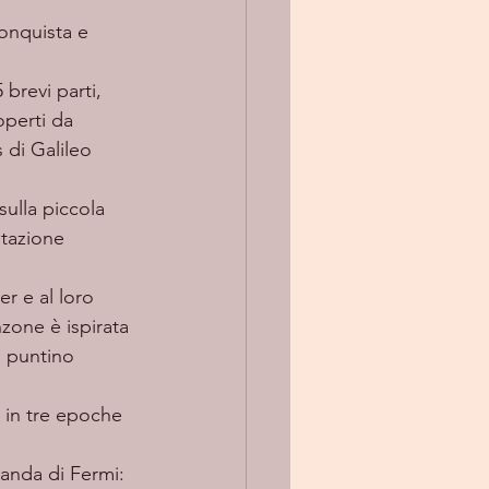
onquista e 
 brevi parti, 
operti da 
 di Galileo 
sulla piccola 
itazione 
r e al loro 
nzone è ispirata 
l puntino 
 in tre epoche 
manda di Fermi: 