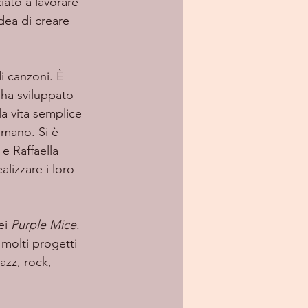
ato a lavorare 
dea di creare 
 ha sviluppato 
la vita semplice 
 mano. Si è 
e Raffaella 
lizzare i loro 
i 
Purple Mice
. 
molti progetti 
zz, rock, 