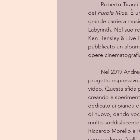
	Roberto Tiranti suona tutti gli strumenti e fa arrangiamenti musicali di tutte le canzoni 
dei 
Purple Mice
. È u
grande carriera music
Labyrinth. Nel suo r
Ken Hensley & Live Fi
pubblicato un album 
opere cinematografich
	Nel 2019 Andrea e Raffaella hanno deciso di riunire le loro diverse nature in un comune 
progetto espressivo,
video. Questa sfida p
creando e sperimenta
dedicato ai pianeti e 
di nuovo, dando voce 
molto soddisfacente.
Riccardo Morello e R
sorprendente. Nell’ap