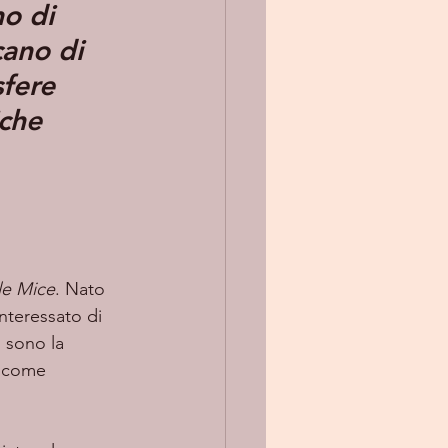
o di 
ano di 
fere 
iche
le Mice
. Nato 
nteressato di 
 sono la 
a come 