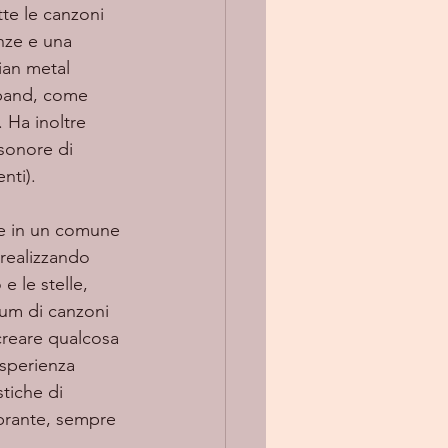
nze e una 
ian metal 
 band, come 
 Ha inoltre 
sonore di 
nti). 
realizzando 
 le stelle, 
bum di canzoni 
 creare qualcosa 
esperienza 
tiche di 
brante, sempre 