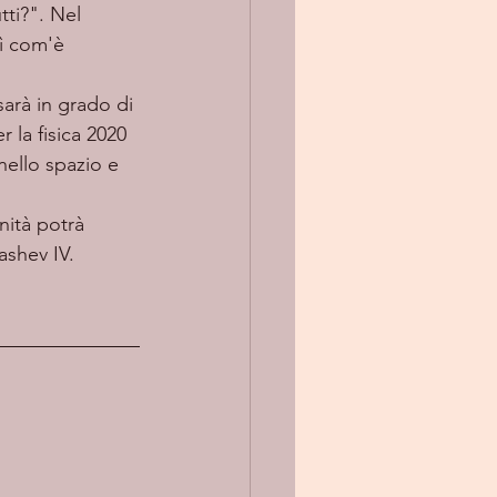
tti?". Nel 
sì com'è 
arà in grado di 
r la fisica 2020 
ello spazio e 
nità potrà 
ashev IV. 