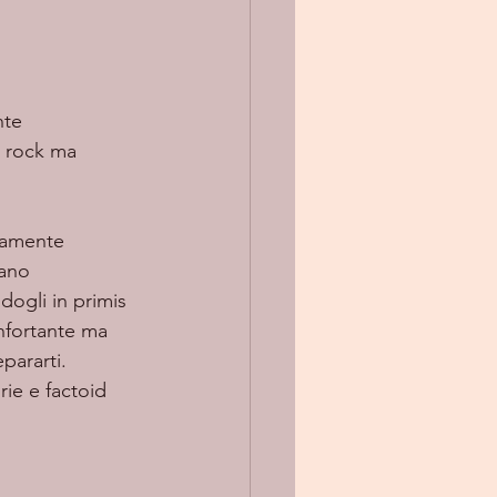
te 
e rock ma 
nano 
dogli in primis 
onfortante ma 
pararti. 
rie e factoid 