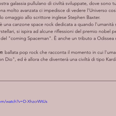
stra galassia pullulano di civiltà sviluppate, dove sono tu
iena molto avanzata ci impedisce di vedere l'Universo co
o omaggio allo scrittore inglese Stephen Baxter. 
è una canzone space rock dedicata a quando l'umanità s
tellari, si ispira ad alcune riflessioni del premio nobel pe
 del "coming Spaceman". È anche un tributo a Odissea n
n
: ballata pop rock che racconta il momento in cui l'uma
n Dio", ed è allora che diventerà una civiltà di tipo Kard
com/watch?v=D-XhzcrWtUs