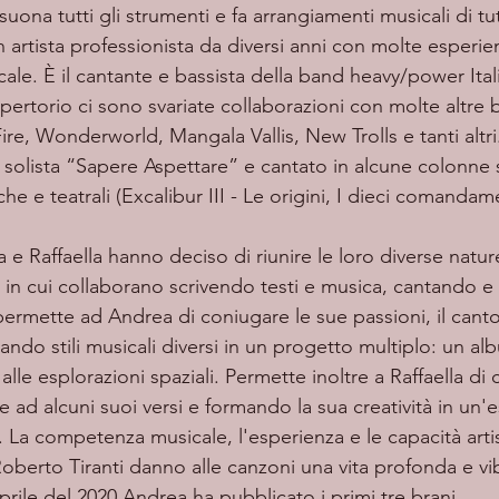
n artista professionista da diversi anni con molte esperie
ale. È il cantante e bassista della band heavy/power Ital
epertorio ci sono svariate collaborazioni con molte altre
re, Wonderworld, Mangala Vallis, New Trolls e tanti altri.
solista “Sapere Aspettare” e cantato in alcune colonne 
e e teatrali (Excalibur III - Le origini, I dieci comandame
 in cui collaborano scrivendo testi e musica, cantando e 
ermette ad Andrea di coniugare le sue passioni, il canto e
ndo stili musicali diversi in un progetto multiplo: un al
alle esplorazioni spaziali. Permette inoltre a Raffaella di
ad alcuni suoi versi e formando la sua creatività in un'
 La competenza musicale, l'esperienza e le capacità artis
oberto Tiranti danno alle canzoni una vita profonda e vi
rile del 2020 Andrea ha pubblicato i primi tre brani. 