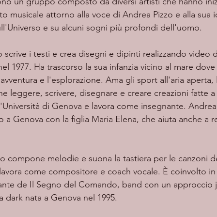
ono un gruppo composto da diversi artisti che hanno inizi
o musicale attorno alla voce di Andrea Pizzo e alla sua i
l'Universo e su alcuni sogni più profondi dell'uomo. 
nel 1977. Ha trascorso la sua infanzia vicino al mare dove
avventura e l'esplorazione. Ama gli sport all'aria aperta, 
e leggere, scrivere, disegnare e creare creazioni fatte a
ll'Università di Genova e lavora come insegnante. Andrea 
 a Genova con la figlia Maria Elena, che aiuta anche a rea
lo compone melodie e suona la tastiera per le canzoni de
avora come compositore e coach vocale. È coinvolto in 
ntante de Il Segno del Comando, band con un approccio ja
 dark nata a Genova nel 1995.   