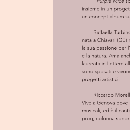
	I 
Purple Mice
 s
insieme in un progett
un concept album sul
	Raffaella Turbino scrive i testi e crea disegni e dipinti realizzando video di canzoni. È 
nata a Chiavari (GE) 
la sua passione per l'
e la natura. Ama anch
laureata in Lettere a
sono sposati e vivono
progetti artistici. 
	Riccardo Morel
Vive a Genova dove l
musicali, ed è il ca
prog, colonna sonora