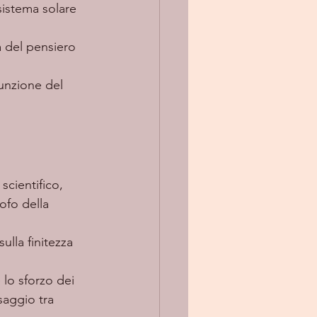
 sistema solare 
a del pensiero 
funzione del 
scientifico, 
sofo della 
ulla finitezza 
 lo sforzo dei 
saggio tra 