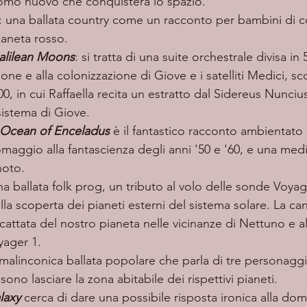
omo nuovo che conquisterà lo spazio. 
: una ballata country come un racconto per bambini di c
ianeta rosso. 
Galilean Moons
: si tratta di una suite orchestrale divisa in 5
one e alla colonizzazione di Giove e i satelliti Medici, sc
00, in cui Raffaella recita un estratto dal Sidereus Nuncius
 sistema di Giove. 
e Ocean of Enceladus
è il fantastico racconto ambientato 
maggio alla fantascienza degli anni '50 e '60, e una med
noto. 
na ballata folk prog, un tributo al volo delle sonde Voyage
lla scoperta dei pianeti esterni del sistema solare. La ca
 scattata del nostro pianeta nelle vicinanze di Nettuno e a
yager 1. 
 malinconica ballata popolare che parla di tre personaggi
ono lasciare la zona abitabile dei rispettivi pianeti. 
laxy
cerca di dare una possibile risposta ironica alla do