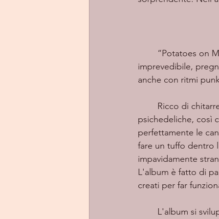
	“Potatoes on M
imprevedibile, pregn
anche con ritmi punk
	Ricco di chitarre elettriche e di eccitanti atmosfere fantascientifiche, vagamente 
psichedeliche, così 
perfettamente le canz
fare un tuffo dentro 
impavidamente strano
L'album è fatto di pal
creati per far funzion
	L'album si svilup