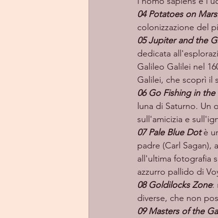
l'homo sapiens e l'u
04 Potatoes on Mars
colonizzazione del p
05 Jupiter and the 
dedicata all'esplorazi
Galileo Galilei nel 16
Galilei, che scoprì il
06 Go Fishing in th
luna di Saturno. Un o
sull'amicizia e sull'ig
07 Pale Blue Dot
è u
padre (Carl Sagan), a
all'ultima fotografia
azzurro pallido di Vo
08 Goldilocks Zone
:
diverse, che non poss
09 Masters of the Ga