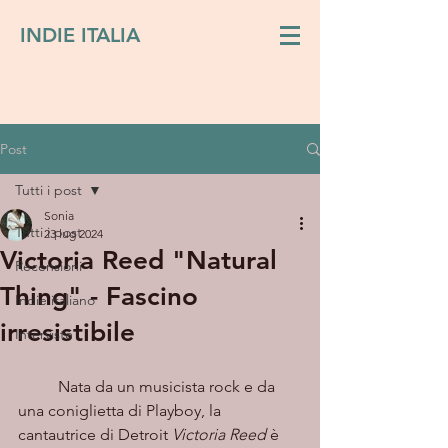
INDIE ITALIA
Post
Tutti i post
Sonia
Tutti i post
23 lug 2024
Victoria Reed "Natural
Recensioni
Thing" - Fascino
Indie italiano
irresistibile
Interviste
	Nata da un musicista rock e da 
una coniglietta di Playboy, la 
cantautrice di Detroit 
Victoria Reed
 è 