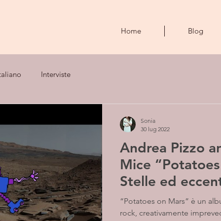
Home
Blog
taliano
Interviste
Sonia
30 lug 2022
Andrea Pizzo a
Mice “Potatoes
Stelle ed eccent
“Potatoes on Mars” è un alb
rock, creativamente impreve