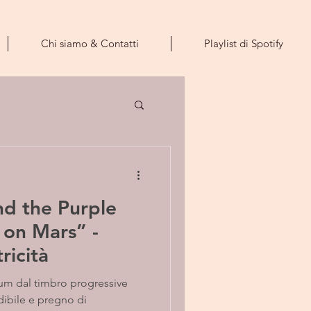
Chi siamo & Contatti
Playlist di Spotify
nd the Purple
 on Mars” -
ricità
um dal timbro progressive
dibile e pregno di