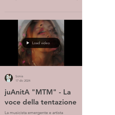
Load video
Sonia
17 dic 2024
juAnitA "MTM" - La
voce della tentazione
La musicista emergente e artista