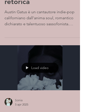
retorica
Austin Gatus è un cantautore indie-pop
californiano dall'anima soul, romantico
dichiarato e talentuoso sassofonista.
Cresciuto in una...
Load video
Sonia
5 apr 2025