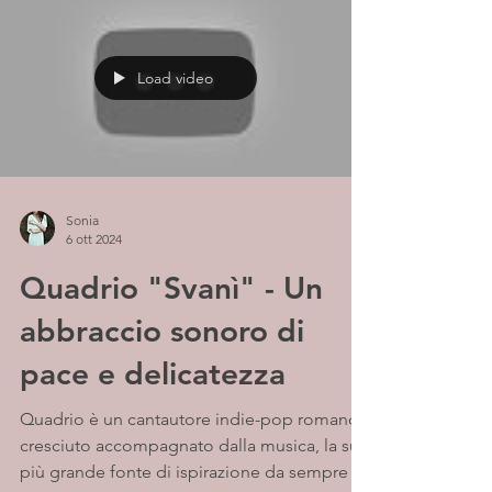
Load video
Sonia
6 ott 2024
Quadrio "Svanì" - Un
abbraccio sonoro di
pace e delicatezza
Quadrio è un cantautore indie-pop romano
cresciuto accompagnato dalla musica, la sua
più grande fonte di ispirazione da sempre ,