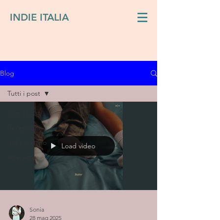
INDIE ITALIA
Blog
Tutti i post
Tutti i post
Recensioni
Indie italiano
Load video
Interviste
Sonia
28 mag 2025