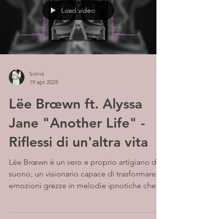
Load video
Sonia
19 apr 2025
Lëe Brœwn ft. Alyssa
Jane "Another Life" -
Riflessi di un'altra vita
Lëe Brœwn è un vero e proprio artigiano del
suono, un visionario capace di trasformare
emozioni grezze in melodie ipnotiche che...