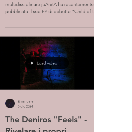
multidisciplinare juAnitA ha recentemente
pubblicato il suo EP di debutto "Child of the
Sun", un...
Load video
Emanuele
6 dic 2024
The Deniros "Feels" -
Rivelare i propri