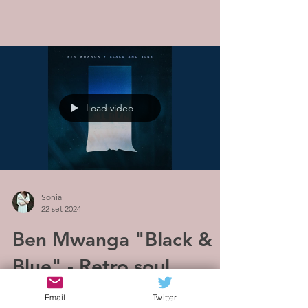
che ha...
Load video
Sonia
22 set 2024
Ben Mwanga "Black &
Blue" - Retro soul
Dalle luci scintillanti degli schermi televisivi
Email
Twitter