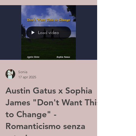
Load video
Sonia
17 apr 2025
Austin Gatus x Sophia
James "Don't Want This
to Change" -
Romanticismo senza