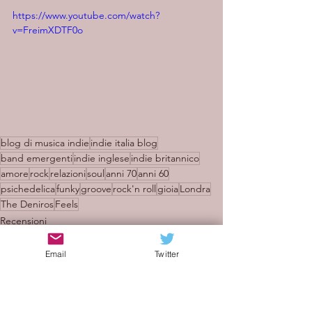
https://www.youtube.com/watch?
v=FreimXDTF0o
blog di musica indie
indie italia blog
band emergenti
indie inglese
indie britannico
amore
rock
relazioni
soul
anni 70
anni 60
psichedelica
funky
groove
rock'n roll
gioia
Londra
The Deniros
Feels
Recensioni
Email
Twitter
Mostra tutti
Post recenti