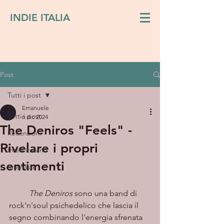
INDIE ITALIA
Post
Tutti i post
Emanuele
Tutti i post
6 dic 2024
The Deniros "Feels" -
Recensioni
Rivelare i propri
Indie italiano
sentimenti
Interviste
	The Deniros
 sono una band di 
rock'n'soul psichedelico che lascia il 
segno combinando l'energia sfrenata 