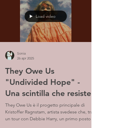
riflessiva.
Load video
Sonia
26 apr 2025
They Owe Us
"Undivided Hope" -
Una scintilla che resiste
They Owe Us è il progetto principale di
Kristoffer Ragnstam, artista svedese che, tra
un tour con Debbie Harry, un primo posto
in...