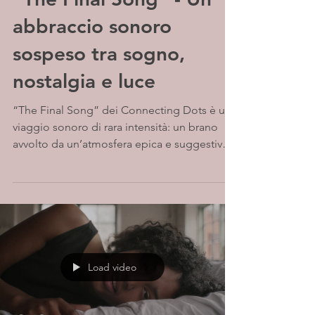
abbraccio sonoro
sospeso tra sogno,
nostalgia e luce
“The Final Song” dei Connecting Dots è un
viaggio sonoro di rara intensità: un brano
avvolto da un’atmosfera epica e suggestiva,
dove synth caldi e avvolgenti si fondono con
chitarre post-rock e una produzione ricca e
dettagliata.
Load video