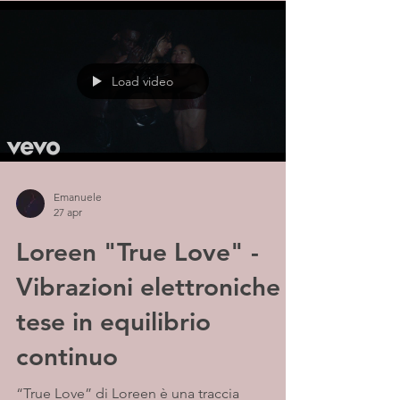
modo naturale, trasformando l’ascolto in
un’esperienza immersiva e profondamente
evocativa.
Load video
Emanuele
27 apr
Loreen "True Love" -
Vibrazioni elettroniche
tese in equilibrio
continuo
“True Love” di Loreen è una traccia