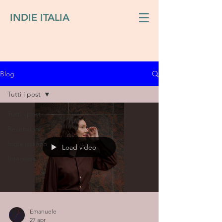
INDIE ITALIA
Blog
Tutti i post
Tutti i post
Recensioni
Indie italiano
Load video
Interviste
Emanuele
27 apr