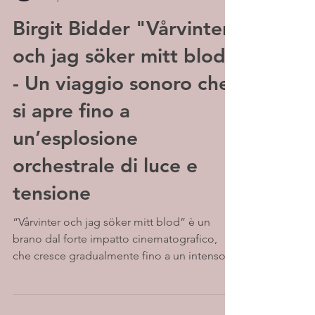
Birgit Bidder "Vårvinter
och jag söker mitt blod"
- Un viaggio sonoro che
si apre fino a
un’esplosione
orchestrale di luce e
tensione
“Vårvinter och jag söker mitt blod” è un
brano dal forte impatto cinematografico,
che cresce gradualmente fino a un intenso
climax orchestrale. Birgit Bidder costruisce
un percorso sonoro avvolgente, dove
tensione ed emozione si espandono in