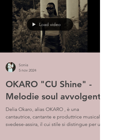
Load video
Sonia
5 nov 2024
OKARO "CU Shine" -
Melodie soul avvolgenti
Delia Okaro, alias OKARO , è una
cantautrice, cantante e produttrice musicale
svedese-assira, il cui stile si distingue per una
libertà...