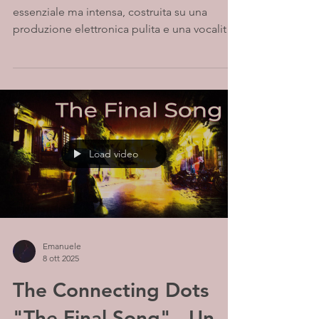
essenziale ma intensa, costruita su una
produzione elettronica pulita e una vocalità
sempre in equilibrio tra controllo e tensione.
Più che esplodere, il brano si insinua
lentamente, giocando su contrasti sottili e
dinamiche misurate. Ne emerge una
sensazione sospesa, in continuo movimento,
che lascia spazio più all’atmosfera che
all’impatto immediato.
Load video
Emanuele
8 ott 2025
The Connecting Dots
"The Final Song" - Un