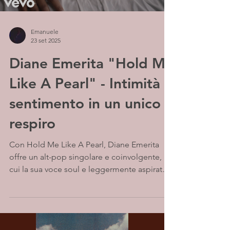
Emanuele
23 set 2025
Diane Emerita "Hold Me
Like A Pearl" - Intimità e
sentimento in un unico
respiro
Con Hold Me Like A Pearl, Diane Emerita
offre un alt-pop singolare e coinvolgente, in
cui la sua voce soul e leggermente aspirata
si intreccia a una produzione fresca e
moderna. La traccia trasmette vibrazioni
profonde ed emozionanti, avvolgendo
l’ascoltatore in un’atmosfera intima e