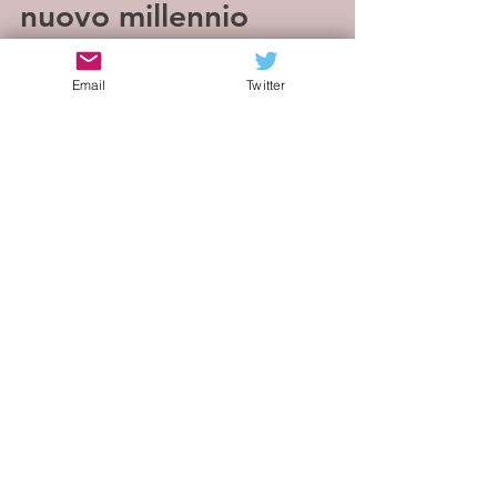
nuovo millennio
L'ultima degli Halfloves, Do U Follow me?, è
Email
Twitter
una canzone orecchiabile e melodica dal
sound funk che va a scandagliare con occhio
critico...
Load video
Sonia
2 mag 2021