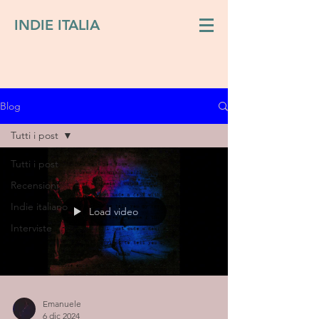
INDIE ITALIA
Blog
Tutti i post
Tutti i post
Recensioni
Indie italiano
Load video
Interviste
Emanuele
6 dic 2024