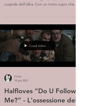
cuspide dell'alba. Con un inizio cupo che
presto si...
Load video
Sonia
18 giu 2021
Halfloves “Do U Follow
Me?” - L'ossessione del