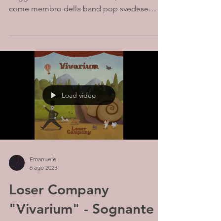
come membro della band pop svedese
Dolly Style. Dopo...
Load video
Emanuele
6 ago 2023
Loser Company
"Vivarium" - Sognante e