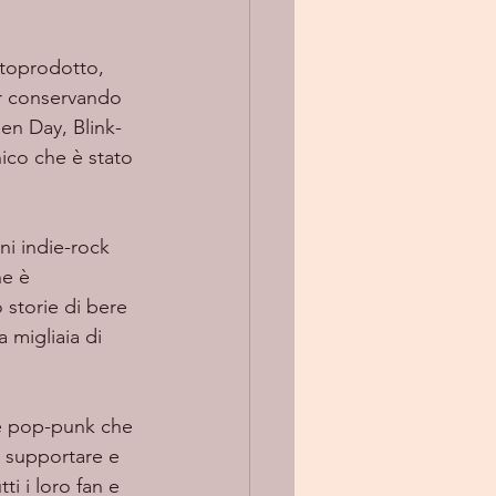
r conservando 
en Day, Blink-
ico che è stato 
i indie-rock 
e è 
storie di bere 
 migliaia di 
 supportare e 
i i loro fan e 