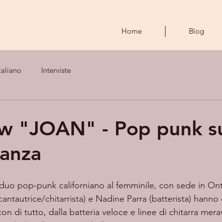
Home
Blog
taliano
Interviste
ew "JOAN" - Pop punk su
anza
 duo pop-punk californiano al femminile, con sede in Onta
antautrice/chitarrista) e Nadine Parra (batterista) hann
con di tutto, dalla batteria veloce e linee di chitarra mer