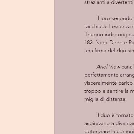
strazianti a divertent
	Il loro secondo album "Bury My Head", interamente autoregistrato e autoprodotto, 
racchiude l'essenza 
il suono indie origi
182, Neck Deep e Pa
una firma del duo sin
Ariel View 
canal
perfettamente arrang
visceralmente carico
troppo e sentire la 
miglia di distanza.
	Il duo è tornato alle proprie radici; il loro nuovo album emula le potenze pop-punk che 
aspiravano a diventa
potenziare la comunit