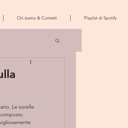
Chi siamo & Contatti
Playlist di Spotify
lla
rio. Le sorelle 
o composto 
avigliosamente 