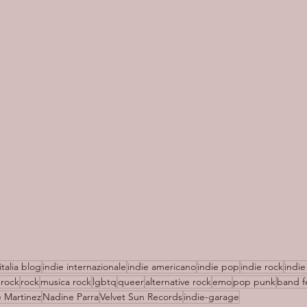
italia blog
indie internazionale
indie americano
indie pop
indie rock
indie 
rock
rock
musica rock
lgbtq
queer
alternative rock
emo
pop punk
band f
 Martinez
Nadine Parra
Velvet Sun Records
indie-garage