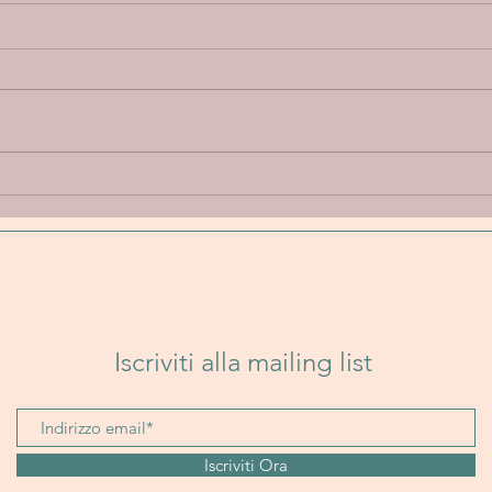
Annie Elise “Let Go” - Un
Band
viaggio emotivo tra
Un i
delicatezza, introspezione e
folk
sperimentazione sonora
senz
Iscriviti alla mailing list
Iscriviti Ora