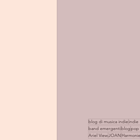
blog di musica indie
indie 
band emergenti
blog
pop 
Ariel View
JOAN
Harmonie