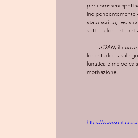
per i prossimi spetta
indipendentemente dal
stato scritto, regist
sotto la loro etichet
JOAN
, il nuovo
loro studio casalingo
lunatica e melodica s
motivazione.
https://www.youtube.