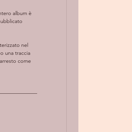
 
intero album è 
pubblicato 
terizzato nel 
o una traccia 
'arresto come 