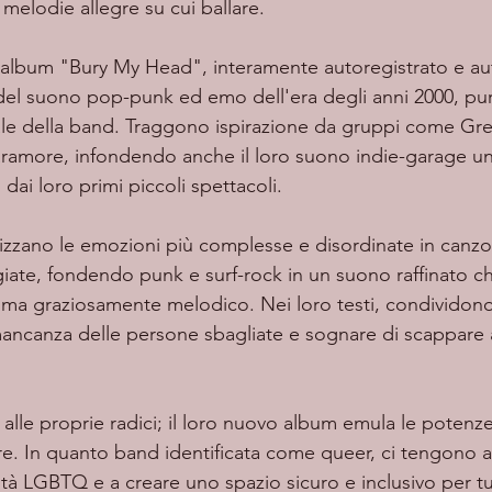
i melodie allegre su cui ballare. 
del suono pop-punk ed emo dell'era degli anni 2000, pu
nale della band. Traggono ispirazione da gruppi come Gre
ramore, infondendo anche il loro suono indie-garage un
 dai loro primi piccoli spettacoli.
izzano le emozioni più complesse e disordinate in canzon
iate, fondendo punk e surf-rock in un suono raffinato ch
 ma graziosamente melodico. Nei loro testi, condividono 
mancanza delle persone sbagliate e sognare di scappare a
re. In quanto band identificata come queer, ci tengono a
à LGBTQ e a creare uno spazio sicuro e inclusivo per tutt