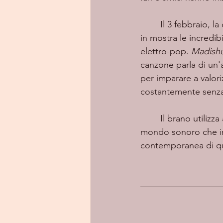
	Il 3 febbraio, 
in mostra le incredibi
elettro-pop. 
Madish
canzone parla di un'a
per imparare a valor
costantemente senza 
	Il brano utilizza archi percussivi ispirati all'R&B e sintetizzatori atmosferici per creare un 
mondo sonoro che inv
contemporanea di que