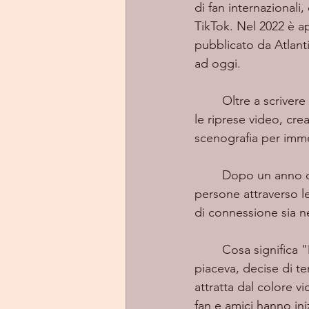
di fan internazionali,
TikTok. Nel 2022 è 
pubblicato da Atlanti
ad oggi.
	Oltre a scriver
le riprese video, crea
scenografia per imm
	Dopo un anno che le ha cambiato la vita, continua nella sua missione di guarire le 
persone attraverso le
di connessione sia nei
	Cosa significa "Madishu"? La mamma la chiamava così quando era piccola, e poiché le 
piaceva, decise di t
attratta dal colore vi
fan e amici hanno iniz