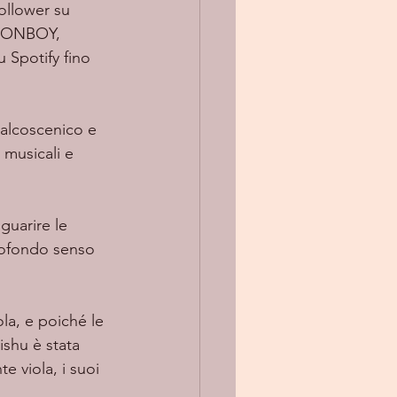
follower su 
MOONBOY, 
 Spotify fino 
 palcoscenico e 
 musicali e 
profondo senso 
shu è stata 
e viola, i suoi 