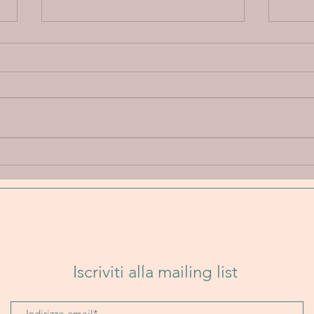
Annie Elise “Let Go” - Un
Band
viaggio emotivo tra
Un i
delicatezza, introspezione e
folk
sperimentazione sonora
senz
Iscriviti alla mailing list