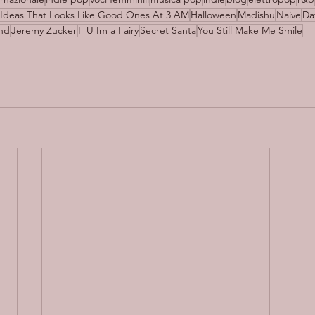
Ideas That Looks Like Good Ones At 3 AM
Halloween
Madishu
Naive
Da
end
Jeremy Zucker
F U Im a Fairy
Secret Santa
You Still Make Me Smile