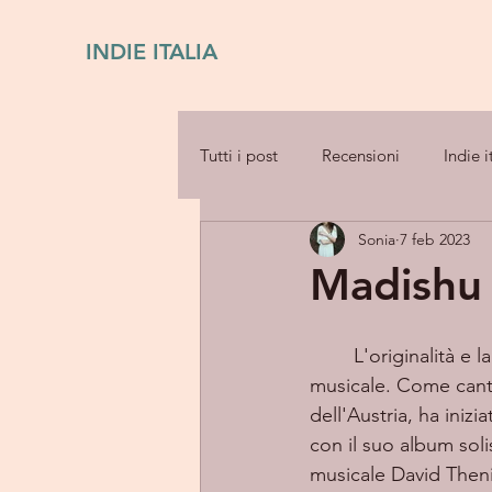
INDIE ITALIA
Tutti i post
Recensioni
Indie i
Sonia
7 feb 2023
Madishu 
	L'originalità e l
musicale. Come cantau
dell'Austria, ha ini
con il suo album sol
musicale David Theni