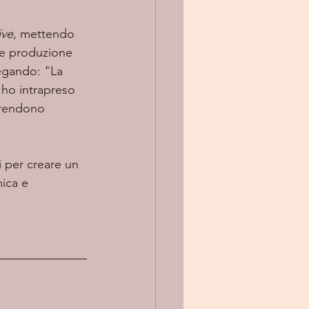
ive
, mettendo 
nte produzione 
iegando: "La 
 ho intrapreso 
prendono 
ica e 