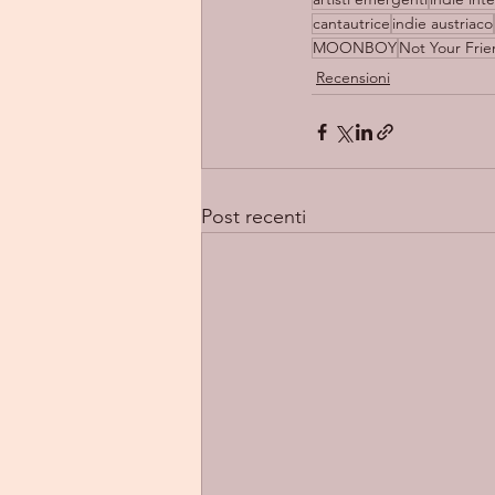
cantautrice
indie austriaco
MOONBOY
Not Your Fri
Recensioni
Post recenti