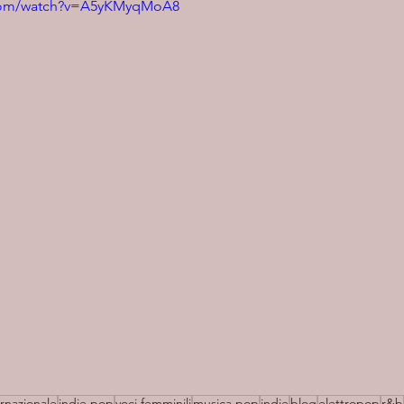
.com/watch?v=A5yKMyqMoA8
ernazionale
indie pop
voci femminili
musica pop
indie
blog
elettropop
r&b