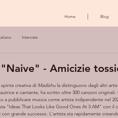
Home
Blog
taliano
Interviste
"Naive" - Amicizie toss
a spinta creativa di 
Madishu
 la distinguono dagli altri artis
trice e cantante, ha scritto oltre 300 canzoni originali. 
ziato a pubblicare musica come artista indipendente nel 2
ista "Ideas That Looks Like Good Ones At 3 AM" con il c
 con grande successo. L'artista sta rapidamente creand