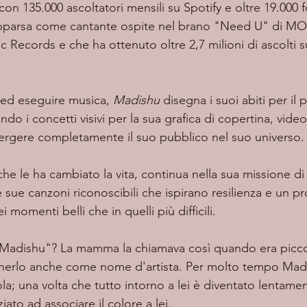
 con 135.000 ascoltatori mensili su Spotify e oltre 19.000 
apparsa come cantante ospite nel brano "Need U" di 
c Records e che ha ottenuto oltre 2,7 milioni di ascolti su
e ed eseguire musica, 
Madishu
 disegna i suoi abiti per il
ndo i concetti visivi per la sua grafica di copertina, video
ergere completamente il suo pubblico nel suo universo.
 sue canzoni riconoscibili che ispirano resilienza e un 
 momenti belli che in quelli più difficili. 
enerlo anche come nome d'artista. Per molto tempo Madi
ola; una volta che tutto intorno a lei è diventato lentament
iato ad associare il colore a lei.