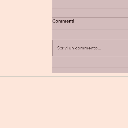
Commenti
Scrivi un commento...
Eupholia “Takes 2” -
introspezione e alternative
rock in una dimensione
emotiva e personale