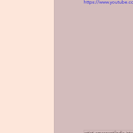
https://www.youtube
artisti emergenti
indie int