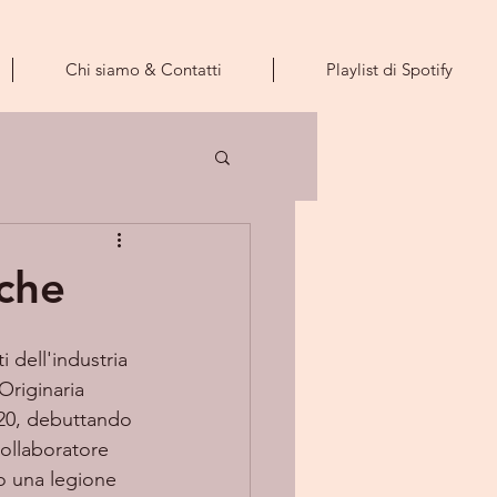
Chi siamo & Contatti
Playlist di Spotify
iche
ti dell'industria 
Originaria 
020, debuttando 
ollaboratore 
o una legione 