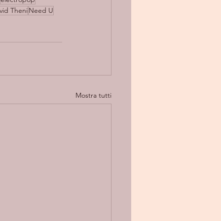
vid Theni
Need U
Mostra tutti